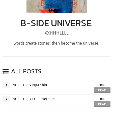
B-SIDE UNIVERSE.
XXHHHLLLL
words create stories, then become the universe.
ALL POSTS
NCT | HRJ x NJM : blu.
1
FREE
READ
NCT | HRJ x LHC : Not him.
2
FREE
READ