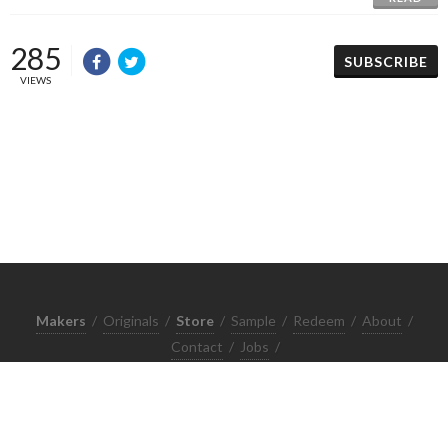
285
SUBSCRIBE
VIEWS
Makers
/
Originals
/
Store
/
Sample
/
Redeem
/
About
/
Contact
/
Jobs
/
Copyrights © 2015 All Rights Reserved by Minimore
ภาพและเนื้อหาในเว็บไซต์นี้เป็นงานมีลิขสิทธิ์ ห้ามทำซ้ำหรือดัดแปลง