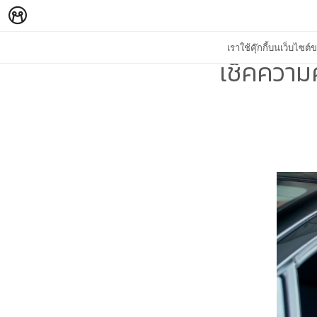
เราใช้คุ๊กกี้บนเว็บไซ
เช็คความค