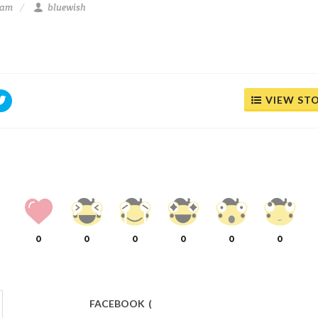
 am
bluewish
VIEW ST
0
0
0
0
0
0
FACEBOOK
(