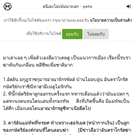
อนิเมะไม่เน้นนางเอก
–
pete
เราใช้คุ๊กกี้บนเว็บไซต์ของเรา กรุณาอ่านและยอมรับ
นโยบายความเป็นส่วนตัว
ผู้กล้าแห่งอัสลัน *ติดสปอย
เพื่อใช้บริการเว็บไซต์
ยอมรับ
ไม่ยอมรับ
มาเล่าเฉย ๆ เพื่อตัวเองลืมว่าเคยดู เป็นแนวการเมือง เรื่องนี้รบรา
ฆ่าฟันกันเกลื่อน พลีชีพเพื่อชาติมาก
1.อัสลัน มกุฎราชกุมารอาณาจักรพัลล์ บ้านไม่อบอุ่น
อันดราโกรัส
กษัตริย์กะราชินีทาฮามีเน่ดูไม่รักกัน
2. ทีนี้กษัตริย์พาลูกออกรบครั้งแรก ทหารเตือนแล้วว่ามันแปลก ๆ
แต่ทะนงตนจนโดนเล่นทั้งกองทัพ สิ่งที่เกิดขึ้นคือ มีแม่ทัพเป็น
ไส้ศึก เมืองเลยโดน
อาณาจักรลูซิทาเนียยึดไป
3. คาร์ลันแม่ทัพที่ทรยศ ทำเพราะเฮอร์เมส (หน้ากากเงิน) เป็นลูก
ของกษัตริย์องค์ก่อนที่โดนลอบฆ่า (มีข่าวลือว่าอันดราโกรัสฆ่า