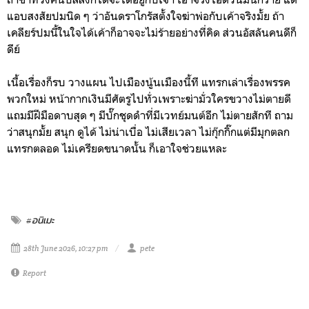
แอบสงสัยปมนิด ๆ ว่าอันดราโกรัสตั้งใจฆ่าพ่อกับเค้าจริงมั้ย ถ้า
เคลียร์ปมนี้ในใจได้เค้าก็อาจจะไม่ร้ายอย่างที่คิด ส่วนอัสลันคนดีก็
ดีย์
เนื้อเรื่องก็รบ วางแผน ไปเมืองนู้นเมืองนี้ที แทรกเล่าเรื่องพรรค
พวกใหม่ หน้ากากเงินมีศัตรูไปทั่วเพราะฆ่ามั่วใครขวางไม่ตายดี
แถมมีฝีมือดาบสุด ๆ มีบั๊กชุดดำที่มีเวทย์มนต์อีก ไม่ตายสักที ถาม
ว่าสนุกมั้ย สนุก ดูได้ ไม่น่าเบื่อ ไม่เสียเวลา ไม่กุ๊กกิ๊กแต่มีมุกตลก
แทรกตลอด ไม่เครียดขนาดนั้น ก็เอาใจช่วยแหละ
#อนิเมะ
28th June 2026, 10:27 pm
pete
Report