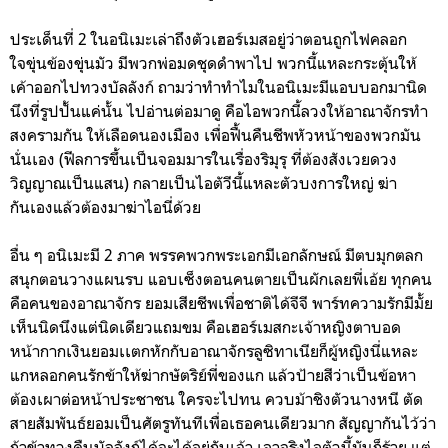
ประเด็นที่ 2 ในอนิเมะเล่าถึงตัวเฮอร์เมสอยู่ว่าตอนถูกไฟคลอก
ใจขุ่นข้องขุ่นมัว มีพวกพ่อมดชุดดำพาไป พวกนี้แหละกระตุ้นให้
เค้าออกไปทวงบัลลังก์ ถามว่าทำทำไมในอนิเมะมีแอบบอกมานิด
นึงที่รูปปั้นแค่นั้น ไปอ่านต่อมาดู คือไอพวกนี้ลวงให้อาณาจักรทำ
สงครามกัน ให้เลือดนองเมือง เพื่อฟื้นคืนชีพหัวหน้าของพวกมัน
นั่นเอง (ฟีลการขึ้นเป็นจอมมารในเรื่องริมุรุ ที่ต้องสังเวยดวง
วิญญาณเป็นแสน
) กลายเป็นไอตัวีนี้แหละตัวบงการใหญ่ ฆ่า
กันเองแล้วต้องมาฆ่าไอนี่ด้วย
อื่น ๆ อนิเมะมี 2 ภาค พรรคพวกพระเอกมีเอกลักษณ์ มีตบมุกตลก
สนุกตอนวางแผนรบ แอบเซ็งตอนคนตายเป็นผักเลยพี่เอ้ย ทุกคน
คือคนของอาณาจักร
ยอม
เสียชีพเพื่อชาติได้จีจี พาร์ทความรักมีมั้ย
เห็นนิดนึงแต่นิดเดียวแถมขม คือเฮอร์เมสกะเจ้าหญิงตาบอด
หน้ากากเงินยอมเเตกหักกับอาณาจักรลูซิทาเนียก็ผู้หญิงนี่แหละ
แกหลอกคนรักข้าให้ฆ่ากษัตริย์พี่ของแก แล้วป้ายสีว่าเป็นข้อหา
ต้องเผาต่อหน้าประชาชน ใครจะไปทน ควบม้าชิงตัวนางหนี ตัด
สายสัมพันธ์ยอมเป็นศัตรูทันทีเพื่อเธอคนเดียวมาก สัญญากันไว้ว่า
ถ้าข้าทวงคืนบัลลังก์ได้จะได้อยู่กับเจ้า เอาจริงไอตัวนี้มันก็ร้าย แต่