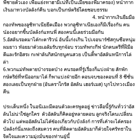
พี่ชายตัวเอง เพื่อแย่งทาฮามิเน่ที่เป็นเมียของพี่มาครอง) หน้ากาก
เงินมาทวงบัลลังก์คืน บอกเป็นกษัตริย์โดยชอบธรรม
4. หน้ากากเงินยืมมือ
กองทัพของลูซิทาเนียยึดเมืิอง พวกลูซิทาเนียเองก็มีเรื่องกัน คน
น้องอยากขึ้นบัลลังก์แทนพี่ สองคนนี้เลยร่วมมือกัน
5.อัสลันรอดมาได้กะดาริวน์ อันนี้เก่งเกิน ไปเจอนาร์ซัสกุนซือหนุ่ม
ผมยาว ห้อยมาด้วยเอลัมรับทุกจ้อบ รวมทัพกะกีฟ นักดนตรีที่ฝีมือ
ดีและรักอิสระ กะฟาลันกิสนักธนูคนสวย เป็นตี้พาอัสลันหนีการไล่
ล่า
6.พวกแม่ทัพตายบ้างรอดบ้าง คนรอดที่รู้เรื่องก็แบ่งฝ่าย สักพัก
กษัตริย์ที่หนีออกมาได้ ก็พาแบ่งฝ่ายอีก ตอนจบของตอนที่ 8 ซีซั่น
สองเลยเป็นทุกฝ่าย (อันดราโกรัส อัสลัน เฮอร์เมส) บุกไปทวงเมือง
คืน
ประเด็นหนึ่ง ในอนิเมะมีตอนตัวละครพูดอยู่ ข่าวลือนี้รู้กันทั่วว่าอัส
ลันไม่น่าใช่ลูกใคร ตัวอัสลันก็คิดอยู่หลายตอน ลูกจริงโดนเปลี่ยน
ตัวไป แต่พออัสลันไม่ได้ข้องเกี่ยวกับบังลังก์ การที่เค้าจะได้ครอง
บัลลังก์นี่แหละถึงสมควร คนที่ติดตามอัสลันมาก็ด้วยใจศรัทธาใน
จิตใจและความมุ่งมั่นของท่านผู้นี้