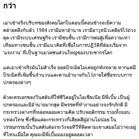
กว่า
เอาเข้าจริงบริบทของสังคมโลกในตอนนี้ค่อนข้างจะมีความ
คล้ายคลึงกับตัว 1984 เรามีมหาอำนาจ เรามีอาวุธนิวเคลียร์ไว้ถ่วง
ดุล เรามีระบบเศรษฐกิจ เรามีชนชั้น เรามีการต่อสู้เพื่อความเท่า
เทียมทางชนชั้น เรามีแนวคิดที่เชื่อในการปฏิวัติที่ต้องเริ่มจาก
‘แรงงาน’ ที่เป็นฐานมวลชนส่วนใหญ่ของประชากรโลก
แต่เอาเข้าจริงมันไม่สำเร็จ ยอดปิระมิดไม่เคยถูกพังทลาย หากแต่มี
ปิระมิดที่เพิ่มขึ้นจำนวนและคานอำนาจกันไว้ภายใต้ชื่อระบบการ
ปกครองต่างๆ
ตัวละครเอกของวินสตันที่ใช้ชีวิตอยู่ในโอเชียเนีย มีพี่เบิ้ม เป็นผู้
ปกครองและมีอำนาจมากสุด มีพรรคที่ทำงานอย่างจงรักภักดี มี
กระทรวงต่างๆที่หล่อหลอมความคิด ปรับพฤติกรรม รวมทั้งมอบ
บทลงโทษ ซึ่งชื่อแต่ละกระทรวงก็เสียดสีผู้อ่านไม่น้อย ใน
วรรณกรรมนั้นวินสตันต้องระวังจอทีวีที่ติดตามเขาเสมอไม่ว่าจะอยู่
ที่ไหนเมื่อใด คุณจะมีพี่เบิ้มมองอยู่ตลอดเวลา