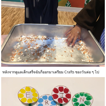
หลังจากดูแลเด็กเสร็จฉันก็ออกมาเตรียม Crafts ของวันต่อ ๆ ไป