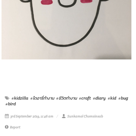
#kidzilla
#ไดอารี่ทำงาน
#ชีวิตทำงาน
#craft
#diary
#kid
#bug
#bird
3rd September 2019, 11:46 am
Sunkamol Chomsinsab
Report