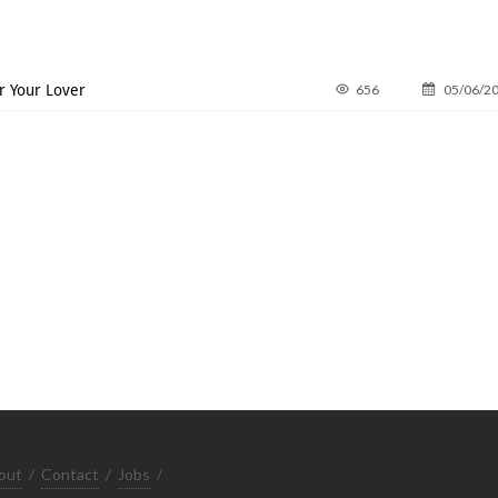
r Your Lover
656
05/06/2
out
/
Contact
/
Jobs
/