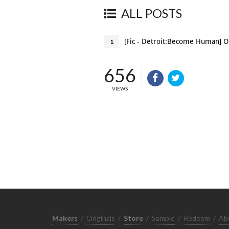
ALL POSTS
[Fic - Detroit:Become Human] O
1
656
VIEWS
Makers
/
Originals
/
Store
/
Sample
/
Redeem
/
Ab