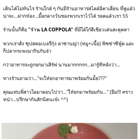
เดินได้ไม่ทันไร ร้านใกล้ ๆ กันมีร้านอาหารสไตล์อิตาเลี่ยน ที่ดูแล้ว
น่าจะ...ฝากท้อง...มื้อกลางวันของพวกเราไว้ได้ รอดแล้วเรา 55
ร้านนั้นก็คือ
ที่มีโล้โก้สีเขียวเด่นสะดุดตา
"ร้าน
LA COPPOLA"
พวกเราสั่ง ซุปสตอเบอรี่กุ้ง ลาซานญ่า (หมู+เนื้อ)
พิซซ่าซีฟู้ด และ
ก็ปลากระพงมากินกันจ้า
กว่าอาหารจะถูกยกมาเสิร์ฟ นานมากกกกก...มารู้ทีหลังว่า...
ทางร้านถามว่า..."จะให้ยกอาหารมาพร้อมกันมั้ย???"
คุณแฟนพี่สาวโลมาตอบไปว่า..."ให้ยกมาพร้อมกัน..." (อืม!!! คราว
หน้า...ปรึกษากันสักนิดนะจ๊ะ ^^)