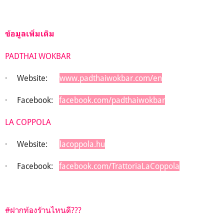
ข้อมูลเพิ่มเติม
PADTHAI WOKBAR
· Website:
www.padthaiwokbar.com/en
· Facebook:
facebook.com/padthaiwokbar
LA COPPOLA
· Website:
lacoppola.hu
· Facebook:
facebook.com/TrattoriaLaCoppola
#ฝากท้องร้านไหนดี???