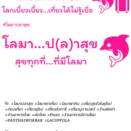
#โลมาปลาสุข
#โลมาปลาสุข
#โลมาพาเที่ยว
#โลมาพากิน
#เที่ยวสุขใจในยุโรป
#ท่องเที่ยว
#เที่ยวยุโรป
#เที่ยวฮังการี
#เที่ยวบูดาเปสต์
#ร้านพิซซ่า
#ร้านอาหารไทย
#ผัดไทย
#Pizza
#ร้านอาหารอิตาเลี่ยน
#PADTHAIWOKBAR
#LACOPPOLA