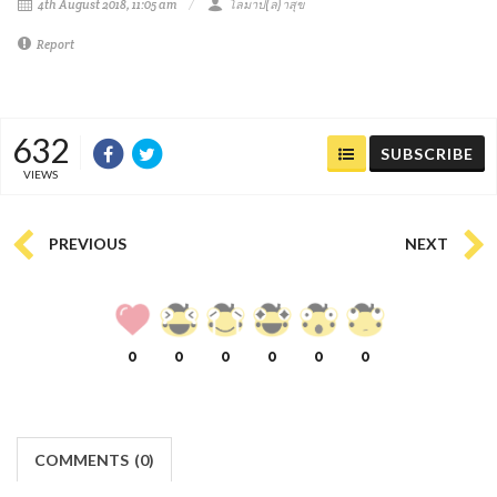
4th August 2018, 11:05 am
โลมาป(ล)าสุข
Report
632
SUBSCRIBE
VIEWS
PREVIOUS
NEXT
0
0
0
0
0
0
COMMENTS
(
0)