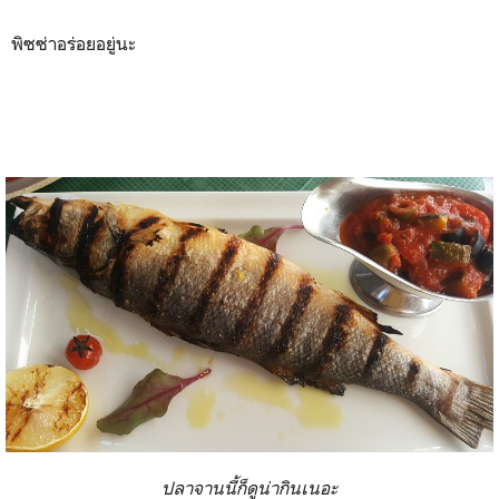
พิซซ่าอร่อยอยู่นะ
ปลาจานนี้ก็ดูน่ากินเนอะ