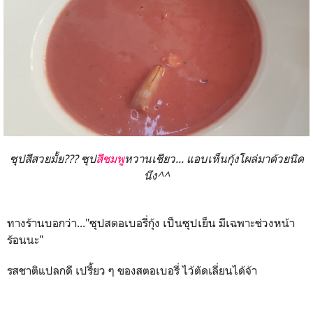
ซุปสีสวยมั้ย??? ซุป
สีชมพู
หวานเชียว... แอบเห็นกุ้งโผล่มาด้วยนิด
นึง^^
ทางร้านบอกว่า..."ซุปสตอเบอรี่กุ้ง เป็นซุปเย็น มีเฉพาะช่วงหน้า
ร้อนนะ"
รสชาติแปลกดี เปรี้ยว ๆ ของสตอเบอรี่ ไว้ตัดเลี่ยนได้จ้า