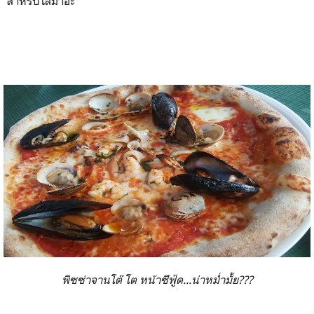
สำหรับโลมาอ่ะ
พิซซ่าจานโต๊ โต หน้าซีฟู้ด...น่าหม่ำมั้ย???