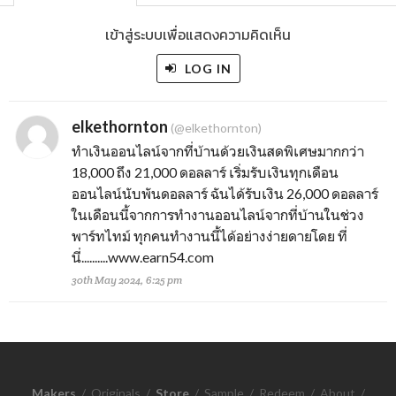
เข้าสู่ระบบเพื่อแสดงความคิดเห็น
LOG IN
elkethornton
(@elkethornton)
ทำเงินออนไลน์จากที่บ้านด้วยเงินสดพิเศษมากกว่า
18,000 ถึง 21,000 ดอลลาร์ เริ่มรับเงินทุกเดือน
ออนไลน์นับพันดอลลาร์ ฉันได้รับเงิน 26,000 ดอลลาร์
ในเดือนนี้จากการทำงานออนไลน์จากที่บ้านในช่วง
พาร์ทไทม์ ทุกคนทำงานนี้ได้อย่างง่ายดายโดย ที่
นี่..........w­w­w.e­a­r­n­5­4.c­o­m
30th May 2024, 6:25 pm
Makers
/
Originals
/
Store
/
Sample
/
Redeem
/
About
/