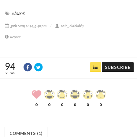
#ไดอารี
30th May 2024, 9:40 pm
rain_blablobly
Report
94
SUBSCRIBE
VIEWS
0
0
0
0
0
0
COMMENTS
(
1)