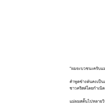
“ผมจะบวชนะครับแม
คำพูดข้างต้นคงเป็นเ
ชาวคริสต์โดยกำเนิด
แม่ผมสตั๊นไปหลายวิ