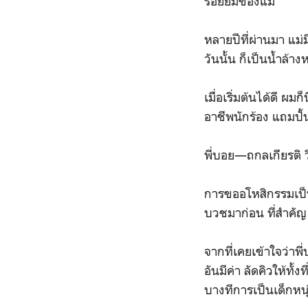
รอยยิ้มของแม่
หลายปีที่ผ่านมา แม่ม
วันนั้น ก็เป็นน้ำล้าง
เมื่อเริ่มต้นได้ดี 
อาชีพนักร้อง แถมปั้
พี่บอย—ถกลเกียรติ 
การขออโหสิกรรมเป็น
บวชมาก่อน ที่สำคัญ ก
จากที่เคยเข้าใจว่า
อันมีค่า ลัดคิวให้ทั
บางทีการเป็นเด็กห