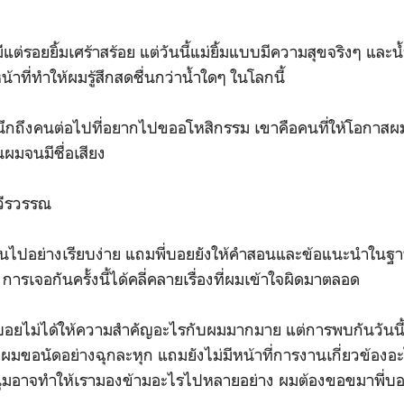
ีแต่รอยยิ้มเศร้าสร้อย แต่วันนี้แม่ยิ้มแบบมีความสุขจริงๆ และ
หน้าที่ทำให้ผมรู้สึกสดชื่นกว่าน้ำใดๆ ในโลกนี้
ผมก็นึกถึงคนต่อไปที่อยากไปขออโหสิกรรม เขาคือคนที่ให้โอกาสผ
นผมจนมีชื่อเสียง
วีรวรรณ
ไปอย่างเรียบง่าย แถมพี่บอยยังให้คำสอนและข้อแนะนำในฐานะข
ารเจอกันครั้งนี้ได้คลี่คลายเรื่องที่ผมเข้าใจผิดมาตลอด
พี่บอยไม่ได้ให้ความสำคัญอะไรกับผมมากมาย แต่การพบกันวันนี
้งที่ผมขอนัดอย่างฉุกละหุก แถมยังไม่มีหน้าที่การงานเกี่ยวข้องอ
นุ่มอาจทำให้เรามองข้ามอะไรไปหลายอย่าง ผมต้องขอขมาพี่บ