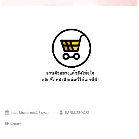
22nd March 2018, 6:03 am
BANLUEBOOKS
Report