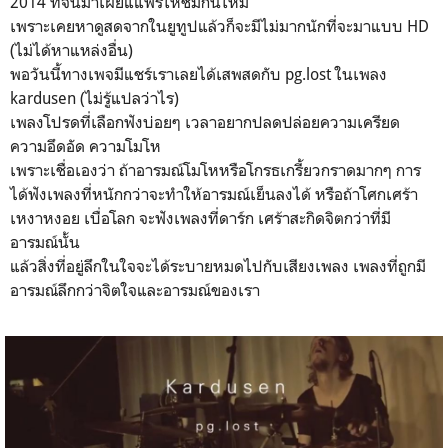
2014 ที่จีนมาเผยแแพร่ให้ชมกันใหม่
เพราะเคยหาดูสดจากในยูทูปแล้วก็จะมีไม่มากนักที่จะมาแบบ HD
(ไม่ได้หาแหล่งอื่น)
พอวันนี้ทางเพจมีแชร์เราเลยได้เสพสดกับ pg.lost ในเพลง
kardusen (ไม่รู้แปลว่าไร)
เพลงโปรดที่เลือกฟังบ่อยๆ เวลาอยากปลดปล่อยความเครียด
ความอึดอัด ความโมโห
เพราะเชื่อเองว่า ถ้าอารมณ์โมโหหรือโกรธเกรี้ยวกราดมากๆ การ
ได้ฟังเพลงที่หนักกว่าจะทำให้อารมณ์เย็นลงได้ หรือถ้าโศกเศร้า
เหงาหงอย เบื่อโลก จะฟังเพลงที่ดาร์ก เศร้าสะกิดจิตกว่าที่มี
อารมณ์นั้น
แล้วสิ่งที่อยู่ลึกในใจจะได้ระบายหมดไปกับเสียงเพลง เพลงที่ถูกมี
อารมณ์ลึกกว่าจิตใจและอารมณ์ของเรา