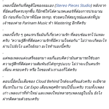
เพลงนี้อัดกันที่สตูดิโอของ
ผมเอง (
Stereo Pieces Studio
) หลังจาก
ที่อัดเสร็จครบทุกชิ
้น ก็มิกซ์ให้ได้คาแรคเตอร์ที่
ต้องการประมาณ
นึง ก่อนที่จะไปหาพี่น็อต temp. ช่วยตบให้สมบูรณ์และส่งพี่ป
ูม
เจ้าของค่าย Parinam Music ทำ Mastering อีกทีครับ
.
เพลงนี้จริง ๆ จุดแรกเริ่มมันก็เกี่ยวความ
รัก ที่ตอบข้อแรกไว้แหละ
ครับ "ความรู้สึกที่ดีต่อความรัก
ที่มีความใจต่อกัน" ไม่ว่าจะเกิดอะไร
ผ่านไปยังไง แต่ใจยังมา อะไรทำนองนี้ครับ
.
แต่พอเพลงแต่งเสร็จออกมา ผมก็แอบคิดว่ามันสามารถใช้บ
อก
ความรู้สึกที่ดีต่อความสั
มพันธ์ได้ทุกรูปแบบ ไม่ว่าจะเป็นคนรัก
เพื่อน ครอบครัว หรือ ใจของตัวเราเองก็ได้ครับ
.
ตอนนี้อัลบั้มเต็มของ Cloud Behind ใกล้จะเสร็จแล้วครับ จะมีขาย
ที่แรกในงาน Cat Expo เดือนพฤศจิกายนปีนี้นะครับ รวมทั้งเพลง
เก่า เพลงเก่าที่ทำใหม่ และเพลงใหม่หลายๆเพลงอยู่ใน
นั้น ยังไง
ฝากติดตามด้วยนะครับ