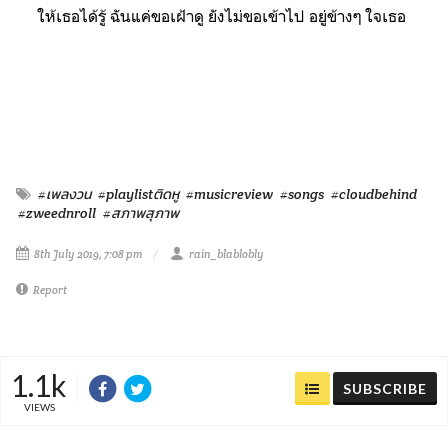
ให้เธอได้รู้ ฉันแค่ขอเฝ้าดู ยังไม่ขอเข้าไป อยู่ข้างๆ ใจเธอ
#เพลงวน
#playlistติดหู
#musicreview
#songs
#cloudbehind
#zweednroll
#สภาพสุภาพ
8th July 2019, 7:08 pm
rain_blablobly
Report
1.1k
SUBSCRIBE
VIEWS