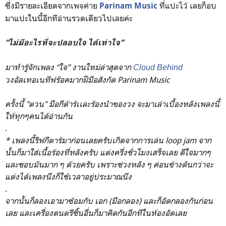
ซึ่งมีรายละเอียดจากเพจค่าย
ที่แปะไว้ เลยก็อบ
Parinam Music
มาแปะในนี้อีกทีอ่านรวดเดียวไปเลยค่ะ
“ไม่มีอะไรที่จะปลอบใจ ได้เท่าใจ”
มาทำรู้จักเพลง “ใจ” งานใหม่ล่าสุดจาก
Cloud Behind
วงอัลเทอเนทีฟร๊อคมากฝีมือส
ังกัด Parinam Music
ครั้งนี้ "ตวน" มือกีต้าร์เเละร้องนำของวง จะมาเล่าเบื้องหลังเพลงนี้
ใ
ห้ทุกๆคนได้อ่านกัน
.
* เพลงนี้ริฟกีตาร์มาก่อนเลยค
รับเกิดจากการเล่น loop jam จาก
นั้นก็มาใส่เนื้อร้องที่
หลังครับ แต่งครึ่งชั่วโมงเสร็จเลย ดีใจมากๆ
และชอบมันมาก ๆ ด้วยครับ เพราะช่วงหลัง ๆ ค่อนข้างตันกว่าจะ
แต่งได้เพ
ลงนึงก็ใช้เวลาอยู่ประมาณนึ
ง
.
จากนั้นก็ลองเอามาซ้อมกับ เอก (มือกลอง) และก็อัดกลองกันก่อน
เลย และเครื่องดนตรีชิ้นอื่นก็ม
าคิดกันอีกทีในห้องอัดเลย
.