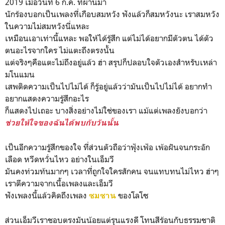
2019 เมื่อวันที่ 6 ก.ค. ที่ผ่านมา
นักร้องบอกเป็นเพลงที่เกือบสมหวัง ฟังแล้วก็สมหวังนะ เราสมหวัง
ในความไม่สมหวังนี่แหละ
เหมือนเอาเท่านี้แหละ พอให้ได้รู้สึก แต่ไม่ได้อยากมีตัวตน ได้ตัว
ตนอะไรจากใคร ไม่แตะถึงตรงนั้น
แต่จริงๆคือแตะไม่ถึงอยู่แล้ว ฮ่า สรุปก็ปลอบใจตัวเองสำหรับเหล่า
มโนแมน
เสพติดความเป็นไปไม่ได้ ก็รู้อยู่แล้วว่ามันเป็นไปไม่ได้ อยากทำ
อยากแสดงความรู้สึกอะไร
ก็แสดงไปเถอะ บางสิ่งอย่างไม่ใช่ของเรา แม้แต่เพลงยังบอกว่า
ช่วยให้ใจของฉันได้พบกับวันนั้น
เป็นอีกความรู้สึกของใจ ที่ส่วนตัวถือว่าฟุ้งเฟ้อ เพ้อฝันจนกระอัก
เลือด หวีดหวั่นไหว อย่างในเอ็มวี
มันคงท่วมท้นมากๆ เวลาที่ถูกใจใครสักคน จนแทบทนไม่ไหว ฮ่าๆ
เราตีความจากเนื้อเพลงและเอ็มวี
ฟังเพลงนี้แล้วคิดถึงเพลง
ของโลโซ
ซมซาน
ส่วนเอ็มวีเราชอบตรงมันน้อยแต่รุนแรงดี โทนสีร้อนกับธรรมชาติ