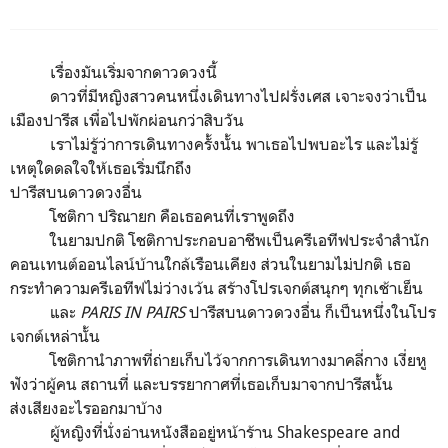
เรื่องมันเริ่มจากดาวดวงนี้
ดาวที่มีหญิงสาวคนหนึ่งเดินทางไปฝรั่งเศส เจาะจงว่าเป็น
เมืองปารีส เพื่อไปพักผ่อนกว่าสิบวัน
เราไม่รู้ว่าการเดินทางครั้งนั้น พาเธอไปพบอะไร และไม่รู้
เหตุใดดลใจให้เธอเริ่มนึกถึง
ปารีสบนดาวดวงอื่น
โชติกา ปริณายก คือเธอคนที่เราพูดถึง
ในยามปกติ โชติกาประกอบอาชีพเป็นครีเอทีฟประจำสำนัก
คอนเทนต์ออนไลน์บ้านใกล้เรือนเคียง ส่วนในยามไม่ปกติ เธอ
กระทำความครีเอทีฟไม่ว่างเว้น สร้างโปรเจกต์สนุกๆ ทุกเช้าเย็น
และ
PARIS IN PAIRS
ปารีสบนดาวดวงอื่น ก็เป็นหนึ่งในโปร
เจกต์เหล่านั้น
โชติกานำภาพที่ถ่ายเก็บไว้จากการเดินทางมาคลี่กาง เงี่ยหู
ฟังว่าผู้คน สถานที่ และบรรยากาศที่เธอเก็บมาจากปารีสนั้น
ส่งเสียงอะไรออกมาบ้าง
ผู้หญิงที่นั่งอ่านหนังสืออยู่หน้าร้าน Shakespeare and