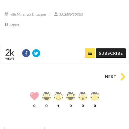
30th March 2018, 3:42 pm
SALMONBOOKS
Report
2k
SUBSCRIBE
VIEWS
NEXT
0
0
1
0
0
0