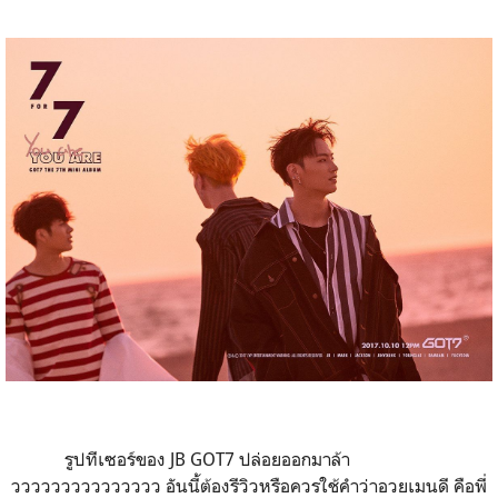
รูปทีเซอร์ของ JB GOT7 ปล่อยออกมาล้า
ววววววววววววววว อันนี้ต้องรีวิวหรือควรใช้คำว่าอวยเมนดี คือพี่