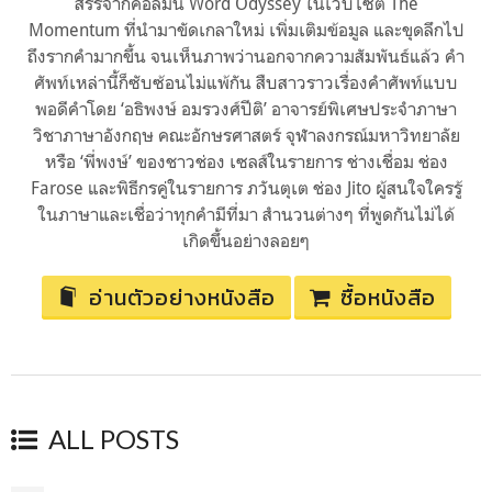
สรรจากคอลัมน์ Word Odyssey ในเว็บไซต์ The
Momentum ที่นำมาขัดเกลาใหม่ เพิ่มเติมข้อมูล และขุดลึกไป
ถึงรากคำมากขึ้น จนเห็นภาพว่านอกจากความสัมพันธ์แล้ว คำ
ศัพท์เหล่านี้ก็ซับซ้อนไม่แพ้กัน สืบสาวราวเรื่องคำศัพท์แบบ
พอดีคำโดย ‘อธิพงษ์ อมรวงศ์ปีติ’ อาจารย์พิเศษประจำภาษา
วิชาภาษาอังกฤษ คณะอักษรศาสตร์ จุฬาลงกรณ์มหาวิทยาลัย
หรือ ‘พี่พงษ์’ ของชาวช่อง เซลส์ในรายการ ช่างเชื่อม ช่อง
Farose และพิธีกรคู่ในรายการ ภวันตุเต ช่อง Jito ผู้สนใจใครรู้
ในภาษาและเชื่อว่าทุกคำมีที่มา สำนวนต่างๆ ที่พูดกันไม่ได้
เกิดขึ้นอย่างลอยๆ
อ่านตัวอย่างหนังสือ
ซื้อหนังสือ
ALL POSTS