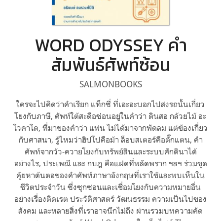
WORD ODYSSEY คำ
สัมพันธ์ศัพท์ซ้อน
SALMONBOOKS
ใครจะไปคิดว่าคำเรียก แท็กซี่ ที่เอะอะบอกไปส่งรถนั้นเกี่ยว
โยงกับภาษี, ศัพท์ใต้สะดือซ่อนอยู่ในคำว่า ดินสอ กล้วยไม้ อะ
โวคาโด, ที่มาของคำว่า แฟน ไม่ได้มาจากพัดลม แต่ข้องเกี่ยว
กับศาสนา, รู้ไหมว่าฮิปโปคือม้า ล็อบสเตอร์คือตั๊กแตน, คำ
ศัพท์จากวัว-ควายโยงกับทรัพย์สินและระบบศักดินาได้
อย่างไร, ประเพณี และ กบฎ คือแฝดที่พลัดพราก ฯลฯ ร่วมขุด
คุ้ยหาต้นตอของคำศัพท์ภาษาอังกฤษที่เราใช้และพบเห็นใน
ชีวิตประจำวัน ซึ่งซุกซ่อนและเชื่อมโยงกับความหมายอื่น
อย่างเรื่องติดเรต ประวัติศาสตร์ วัฒนธรรม ความเป็นไปของ
สังคม และหลายสิ่งที่เราอาจนึกไม่ถึง ผ่านรวมบทความคัด