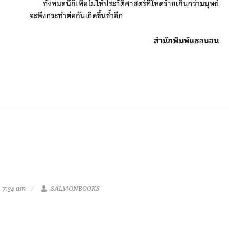
 7:34 am
SALMONBOOKS