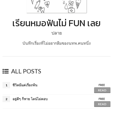
เรียนหมอฟันไม่ FUN เลย
ปลาย
บันทึกเรื่องที่ไม่อยากลืมของนทพ.คนหนึ่ง
ALL POSTS
ชีวิตมีแต่เรื่องฟัน
1
FREE
READ
อยู่ดีๆ ก็หาย ไลน์ไม่ตอบ
2
FREE
READ