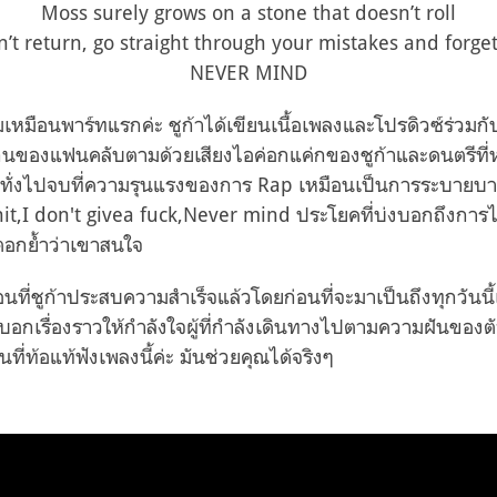
Moss surely grows on a stone that doesn’t roll
n’t return, go straight through your mistakes and forge
NEVER MIND
ั้มเหมือนพาร์ทแรกค่ะ ชูก้าได้เขียนเนื้อเพลงและโปรดิวซ์ร่วม
โกนของแฟนคลับตามด้วยเสียงไอค่อกแค่กของชูก้าและดนตรีที่หนั
่งไปจบที่ความรุนแรงของการ Rap เหมือนเป็นการระบายบางอย
hit,I don't givea fuck,Never mind ประโยคที่บ่งบอกถึงการไ
่งตอกย้ำว่าเขาสนใจ
งก่อนที่ชูก้าประสบความสำเร็จแล้วโดยก่อนที่จะมาเป็นถึงทุกวั
เรื่องราวให้กำลังใจผู้ที่กำลังเดินทางไปตามความฝันของตัวเ
นที่ท้อแท้ฟังเพลงนี้ค่ะ มันช่วยคุณได้จริงๆ