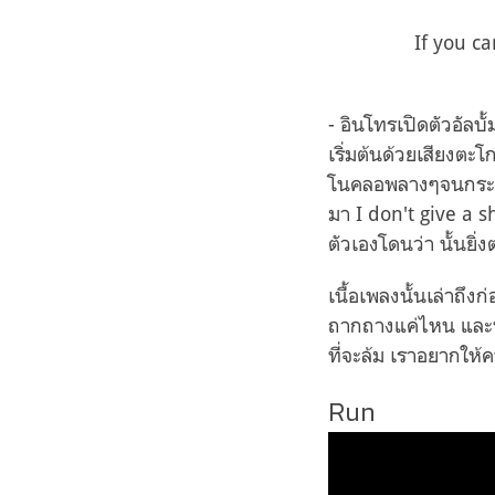
If you ca
- อินโทรเปิดตัวอัลบ
เริ่มต้นด้วยเสียงตะ
โนคลอพลางๆจนกระทั
มา I don't give a s
ตัวเองโดนว่า นั้นยิ
เนื้อเพลงนั้นเล่าถึ
ถากถางแค่ไหน และบอก
ที่จะล้ม เราอยากให้ค
Run