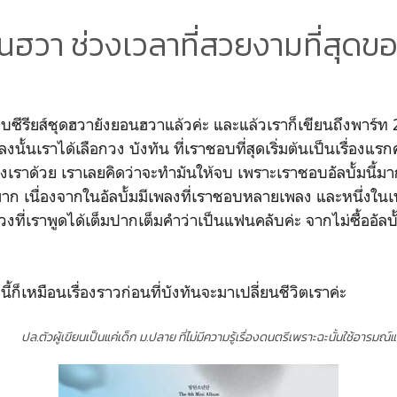
ฮวา ช่วงเวลาที่สวยงามที่สุดขอ
บซีรียส์ชุดฮวายังยอนฮวาแล้วค่ะ และแล้วเราก็เขียนถึงพาร์ท
ั้นเราได้เลือกวง บังทัน ที่เราชอบที่สุดเริ่มต้นเป็นเรื่องแรกค
งเราด้วย เราเลยคิดว่าจะทำมันให้จบ เพราะเราชอบอัลบั้มนี้มาก
าก เนื่องจากในอัลบั้มมีเพลงที่เราชอบหลายเพลง และหนึ่งในเพ
 วงที่เราพูดได้เต็มปากเต็มคำว่าเป็นแฟนคลับค่ะ จากไม่ซื้ออัลบั้
นี้ก็เหมือนเรื่องราวก่อนที่บังทันจะมาเปลี่ยนชีวิตเราค่ะ
ปล.ตัวผู้เขียนเป็นแค่เด็ก ม.ปลาย ที่ไม่มีความรู้เรื่องดนตรีเพราะฉะนั้นใช้อารมณ