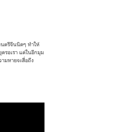
ยดนตรีจีนนิดๆ ทำให้
ุดรอเรา แต่ในอีกมุม
ความหายจะสื่อถึง