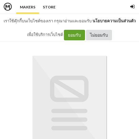
MAKERS
STORE
เราใช้คุ๊กกี้บนเว็บไซต์ของเรา กรุณาอ่านและยอมรับ
นโยบายความเป็นส่วนตัว
เพื่อใช้บริการเว็บไซต์
ยอมรับ
ไม่ยอมรับ