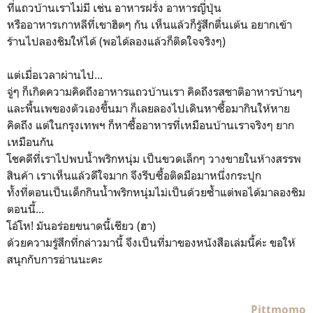
ที่แถวบ้านเราไม่มี เช่น อาหารฝรั่ง อาหารญี่ปุ่น
หรืออาหารเกาหลีที่เขาฮิตๆ กัน เห็นแล้วก็รู้สึกตื่นเต้น อยากเข้า
ร้านไปลองชิมให้ได้ (พอได้ลองแล้วก็ติดใจจริงๆ)
แต่เมื่อเวลาผ่านไป...
จู่ๆ ก็เกิดความคิดถึงอาหารแถวบ้านเรา คิดถึงรสชาติอาหารบ้านๆ
และพื้นเพของตัวเองขึ้นมา ก็เลยลองไปเดินหาซื้อมากินให้หาย
คิดถึง แต่ในกรุงเทพฯ ก็หาซื้ออาหารที่เหมือนบ้านเราจริงๆ ยาก
เหมือนกัน
โชคดีที่เราไปพบน้ำพริกหนุ่ม เป็นขวดเล็กๆ วางขายในห้างสรรพ
สินค้า เราเห็นแล้วดีใจมาก จึงรีบซื้อติดมือมาหนึ่งกระปุก
ทั้งที่ตอนเป็นเด็กกินน้ำพริกหนุ่มไม่เป็นด้วยซ้ำแต่พอได้มาลองชิม
ตอนนี้...
โอ้โห! มันอร่อยขนาดนี้เชียว (ฮา)
ด้วยความรู้สึกที่กล่าวมานี้ จึงเป็นที่มาของหนังสือเล่มนี้ค่ะ ขอให้
สนุกกับการอ่านนะคะ
Pittmomo