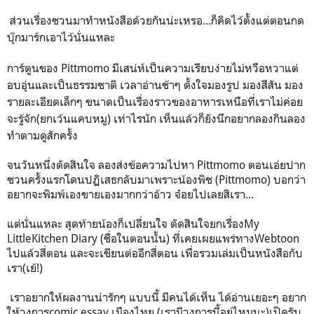
ส่วนเรื่องชวนมาทำหนังสือด้วยกันน่ะเหรอ
...
ก็คิดไว้ตั้งแต่ตอนกด
บุ๊กมาร์กเอาไว้นั่นแหละ
การ์ตูนของ
Pittmomo
มีเสน่ห์เป็นความเรียบง่ายไม่หวือหวาแต่
อบอุ่นและเป็นธรรมชาติ เวลาอ่านช้าๆ ตั้งใจมองรูป มองสีสัน มอง
รายละเอียดเล็กๆ ขนาดเป็นเรื่องราวของอาหารเหนือที่เราไม่ค่อย
จะรู้จัก
(
ยกเว้นแคบหมู
)
เท่าไรนัก เห็นแล้วก็ยังนึกอยากลองกินลอง
ทำตามดูสักครั้ง
จนวันหนึ่งตัดสินใจ ลองส่งข้อความไปหา Pittmomo
ตอนเอ่ยปาก
ชวนครั้งแรกโดนปฏิเสธกลับมาเพราะน้องพิช
(Pittmomo)
บอกว่า
อยากจะพิมพ์เองขายเองมากกว่าอ้าว จ๋อยไปเลยสิเรา
...
แต่นั่นแหละ สุดท้ายน้องก็เปลี่ยนใจ ตัดสินใจยกเรื่องMy
LittleKitchen Diary (
ชื่อในตอนนั้น
)
ที่เคยเผยแพร่ทาง
Webtoon
ไปแล้วสี่ตอน และจะเขียนต่ออีกสี่ตอน เพื่อรวมเล่มเป็นหนังสือกับ
เรา
(
เย้
!)
เราอยากให้ผลงานน่ารักๆ แบบนี้ มีคนได้เห็น ได้อ่านเยอะๆ อยาก
ให้วงการcomic essay
เมืองไทย
(
เรามีวงการนี้อยู่ไหมนะ
)
เปิดรับ