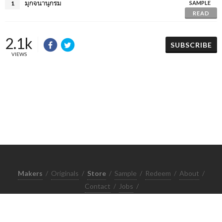
มุกจนานุกรม
1
SAMPLE
READ
2.1k
SUBSCRIBE
VIEWS
Makers
/
Originals
/
Store
/
Sample
/
Redeem
/
About
/
Contact
/
Jobs
/
Copyrights © 2015 All Rights Reserved by Minimore
ภาพและเนื้อหาในเว็บไซต์นี้เป็นงานมีลิขสิทธิ์ ห้ามทำซ้ำหรือดัดแปลง