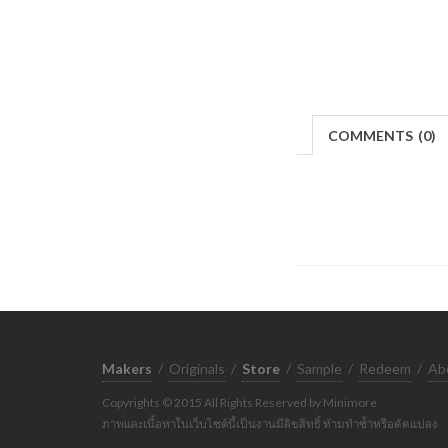
COMMENTS
(
0)
Makers
/
Originals
/
Store
/
Sample
/
Redeem
/
Ab
Copyrights © 2015 All Rights Reserved by Minimore
ภาพและเนื้อหาในเว็บไซต์นี้เป็นงานมีลิขสิทธิ์ ห้ามทำซ้ำหรือดัดแปลง