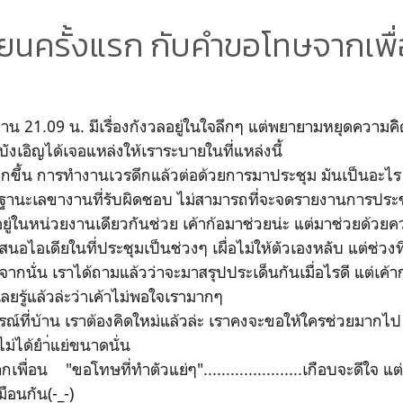
ียนครั้งแรก กับคำขอโทษจากเพื
ื่อวาน 21.09 น. มีเรื่องกังวลอยู่ในใจลึกๆ แต่พยายามหยุดความคิ
่บังเอิญได้เจอแหล่งให้เราระบายในที่แหล่งนี้
ึ้น การทำงานเวรดึกแล้วต่อด้วยการมาประชุม มันเป็นอะไร ท
ในฐานะเลขางานที่รับผิดชอบ ไม่สามารถที่จะจดรายงานการประช
อยู่ในหน่วยงานเดียวกันช่วย เค้าก้อมาช่วยน่ะ แต่มาช่วยด้ว
มเสนอไอเดียในที่ประชุมเป็นช่วงๆ เผื่อไม่ให้ตัวเองหลับ แต่ช่วงท
จากนั่น เราได้ถามแล้วว่าจะมาสรุปประเด็นกันเมื่อไรดี แต่เค้
ยรู้แล้วล่ะว่าเค้าไม่พอใจเรามากๆ
ที่บ้าน เราต้องคิดใหม่แล้วล่ะ เราคงจะขอให้ใครช่วยมากไป 
ไม่ได้ยำ่แย่ขนาดนั่น
่อน "ขอโทษที่ทำตัวแย่ๆ"......................เกือบจะดีใจ แ
ือนกัน(-_-)