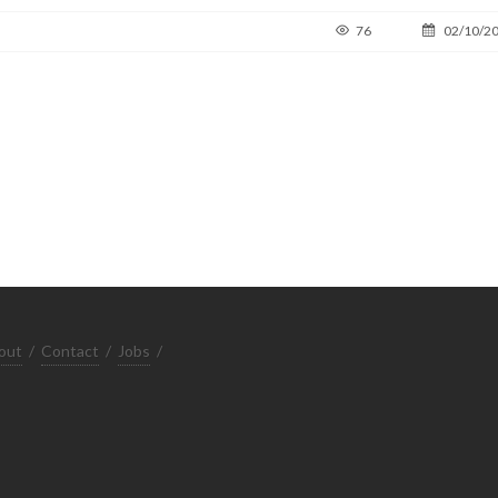
76
02/10/2
out
/
Contact
/
Jobs
/