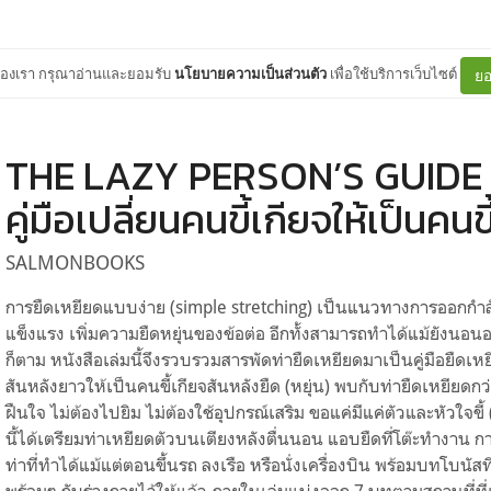
ต์ของเรา กรุณาอ่านและยอมรับ
นโยบายความเป็นส่วนตัว
เพื่อใช้บริการเว็บไซต์
ยอ
THE LAZY PERSON’S GUIDE
คู่มือเปลี่ยนคนขี้เกียจให้เป็นคนข
SALMONBOOKS
การยืดเหยียดแบบง่าย (​simple stretching) เป็นแนวทางการออกกำลั
แข็งแรง เพิ่มความยืดหยุ่นของข้อต่อ อีกทั้งสามารถทำได้แม้ยังนอนอยู่
ก็ตาม หนังสือเล่มนี้จึงรวบรวมสารพัดท่ายืดเหยียดมาเป็นคู่มือยืดเหยี
สันหลังยาวให้เป็นคนขี้เกียจสันหลังยืด (หยุ่น) พบกับท่ายืดเหยียดกว่
ฝืนใจ ไม่ต้องไปยิม ไม่ต้องใช้อุปกรณ์เสริม ขอแค่มีแค่ตัวและหัวใจขี้
นี้ได้เตรียมท่าเหยียดตัวบนเตียงหลังตื่นนอน แอบยืดที่โต๊ะทำงาน
ท่าที่ทำได้แม้แต่ตอนขึ้นรถ ลงเรือ หรือนั่งเครื่องบิน พร้อมบทโบนัส