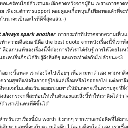
คแคร์คนใกล้ตัวเราและเลิกคาดหวังจากผู้อื่น เพราะการคาดหว
เลย เพียงแต่การ support คอยดูแลเกื้อหนุนก็เพียงพอแล้วที่จะ
นน่าจะเป็นอะไรที่ดีที่สุดแล้ว:-)
การกระทำที่ปราศจากความเห็นแก่
ct always spark another
ำความดีเสมอ นี่คือ the best quote จากหนังเรื่องนี้ที่เราฟังแ
’ คือแก่นแท้ของเรื่องนี้ที่ต้องการให้เราได้รับรู้ การให้โดยไม่
้
งและคนอื่นก็จะได้รับรู้ถึงสิ่งดีๆ และกระทำต่อกันไปด้วยนะ<3
ย์ก็อย่างนี้แหละ เราต้องวิ่งไปเรื่อยๆ เพื่อตามหาตัวเอง ตามหาสิ่
 ความสุขที่แท้จริงอาจอยู่ใกล้แค่เอื้อมหรือไกลออกไป แต่อย่าล
ที่พบเจอในแต่ละวัน สะสมบ่มเพาะให้มันกลายเป็นความสุขที่ยิ่
ลังส่องกระจกที่สะท้อนให้เห็นตัวเองและสิ่งนี้ทำให้เราคิดได้ว่
ัวเราเป็นคนที่ดีขึ้นได้’
หรับเราเรื่องนี้มัน worth it มากๆ หากเราเอาข้อคิดที่ได้มาปร
ม่เสียหายเลยที่จะเก็บความคิดดีๆ ไว้คอยเตือนใจตัวเอง เราเชื่