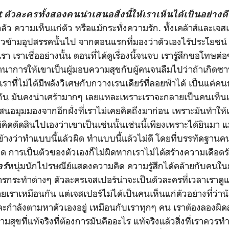
 ตัวละครทั้งสองคนนำเสนอสิ่งนี้ให้เราเห็นได้เป็นอย่างด
ลัว ความเห็นแก่ตัว หรือแม้กระทั่งความรัก. ทั้งเคล้าส์และเจส
วข้ามอุปสรรคนั้นไป จากตอนแรกที่มองว่าตัวเองไร้ประโยชน์ 
ราเชื่ออย่างนั้น ตอนที่ได้ดูเรื่องนี้จนจบ เรารู้สึกขอโทษต
นตนาการให้เขาเป็นผู้มอบความสุขกับผู้คนจนลืมไปว่าถ้าเกิดซาน
ี่ไม่ได้มีพลังวิเศษกับกวางเรนเดียร์ที่ลอยฟ้าได้ เป็นแค่คน
น มันคงน่าเศร้ามากๆ เลยแหละเพราะเราจะกลายเป็นคนเห็นแก่
สนอมุมมองจากอีกฝั่งที่เราไม่เคยคิดถึงมาก่อน เพราะมันทำให้เรา
ิดตัดสินไปเองว่าเขาเป็นเช่นนั้นเช่นนี้เพียงเพราะได้ยินมา 
้างว่าทำแบบนี้แล้วผิด ทำแบบนี้แล้วไม่ดี โดยที่บรรทัดฐานค
ผิด การเป็นตัวของตัวเองก็ไม่ผิดหากเราไม่ได้สร้างความเดือดร้อ
หนุ่มนักไปรษณีย์แสดงความคิด ความรู้สึกได้คล้ายกับคนในย
ร์
รกระทำต่างๆ ตัวละครเจสเปอร์น่าจะเป็นตัวละครที่เวลาเราดูแล้
ายเราเหมือนกัน แต่เจสเปอร์ไม่ได้เป็นคนเห็นแก่ตัวอย่างที่ว่าน
ะกำลังตามหาตัวเองอยู่ เหมือนกับเราทุกๆ คน เราต้องลองผิดล
ามสุขที่แท้จริงที่ต้องการมันคืออะไร
แท้จริงแล้วสิ่งที่เราควรทำ