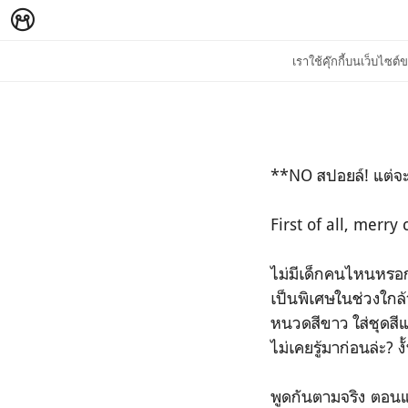
เราใช้คุ๊กกี้บนเว็บไซ
**NO สปอยล์! แต่จ
First of all, merry
ไม่มีเด็กคนไหนหรอกท
เป็นพิเศษในช่วงใก
หนวดสีขาว ใส่ชุดสี
ไม่เคยรู้มาก่อนล่ะ?
พูดกันตามจริง ตอนแร