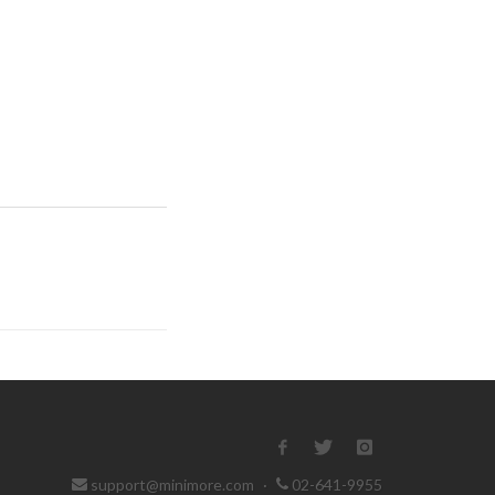
support@minimore.com
·
02-641-9955