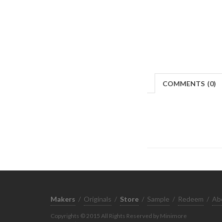
COMMENTS
(
0)
Makers
/
Originals
/
Store
/
Sample
/
Redeem
/
Ab
Copyrights © 2015 All Rights Reserved by Minimore