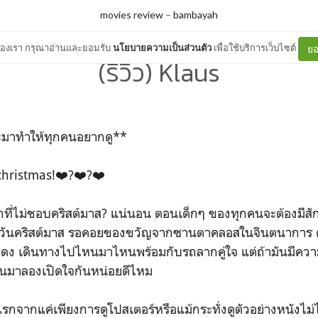
movies review
–
bambayah
ต์ของเรา กรุณาอ่านและยอมรับ
นโยบายความเป็นส่วนตัว
เพื่อใช้บริการเว็บไซต์
ยอ
(รีวิว) Klaus
ะมาทำให้ทุกคนอยากดู**
 christmas!❤️?❤️?❤️
ี่ไม่ชอบคริสต์มาส? แน่นอน ตอนเด็กๆ ของทุกคนจะต้องมีสักคร
ล้วันคริสต์มาส รอคอยของขวัญจากซานตาคลอสในจินตนาการ คุ
แดง เดินทางไปไหนมาไหนพร้อมกับรถลากคู่ใจ แต่ถ้ามันมีความ
 งั้นมาลองเปิดใจกันหน่อยดีไหม
กจากแค่เพียงการดูโปสเตอร์หรือแม้กระทั่งดูตัวอย่างหนังไม่