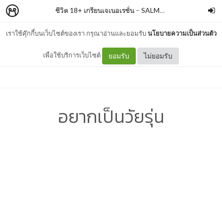
ชีวิต 18+ เกรียนเจเนอเรชั่น
–
SALMONBOOKS
เราใช้คุ๊กกี้บนเว็บไซต์ของเรา กรุณาอ่านและยอมรับ
นโยบายความเป็นส่วนตัว
เพื่อใช้บริการเว็บไซต์
ยอมรับ
ไม่ยอมรับ
อยากเป็นวัยรุ่น