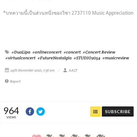
*บทความนี้เป็นส่วนหนึ่งของวิชา 2737110 Music Appreciation
#DuaLipa
#onlineconcert
#concert
#Concert Review
#virtualconcert
#FutureNostalgia
#STUDIO2054
#musicreview
29th November 2020, 7:36 am
AALY
Report
964
SUBSCRIBE
VIEWS