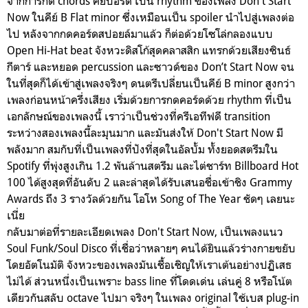
จากการกด chords คีย์บอร์ด เป็น rhythm ของเพลง Don't Start
Now ในคีย์ B Flat minor ซึ่งเหมือนเป็น spoiler นำไปสู่เพลงต่อ
ไป หลังจากกดคอร์ดสปอยล์มาแล้ว ก็ต่อด้วยโซโล่กลองแบบ
Open Hi-Hat beat จังหวะดิสโก้สุดคลาสสิก แทรกด้วยเสียงซินธ์
กีตาร์ และหยอด percussion และซาวด์ของ Don’t Start Now จน
ในที่สุดก็ได้เข้าสู่เพลงจริงๆ ดนตรีเปลี่ยนเป็นคีย์ B minor สูงกว่า
เพลงก่อนหน้าครึ่งเสียง เริ่มด้วยการกดคอร์ดด้วย rhythm ที่เป็น
เอกลักษณ์ของเพลงนี้ เราว่าเป็นช่วงที่ครีเอทีฟดี transition
ระหว่างสองเพลงนี้ละมุนมาก และมันส่งให้ Don't Start Now มี
พลังมาก สมกับที่เป็นเพลงที่ปังที่สุดในอัลบั้ม ทั้งยอดสตรีมใน
Spotify ที่พุ่งสูงเกิน 1.2 พันล้านสตรีม และไต่ชาร์ท Billboard Hot
100 ได้สูงสุดที่อันดับ 2 และล่าสุดได้รับเสนอชื่อเข้าชิง Grammy
Awards ถึง 3 รางวัลด้วยกัน โอโห Song of The Year ชัดๆ เลยนะ
เนี่ย
กลับมาต่อที่รายละเอียดเพลง Don't Start Now, เป็นเพลงแนว
Soul Funk/Soul Disco ที่เชื่อว่าหลายๆ คนได้ยินแล้วร่างกายขยับ
โดยอัตโนมัติ จังหวะของเพลงมันเชื้อเชิญให้เราเต้นอย่างปฏิเสธ
ไม่ได้ ส่วนหนึ่งเป็นเพราะ bass line ที่โดดเด่น เล่นคู่ 8 หรือโน้ต
เดียวกันสลับ octave ไปมา จริงๆ ในเพลง original ใช้เบส plug-in