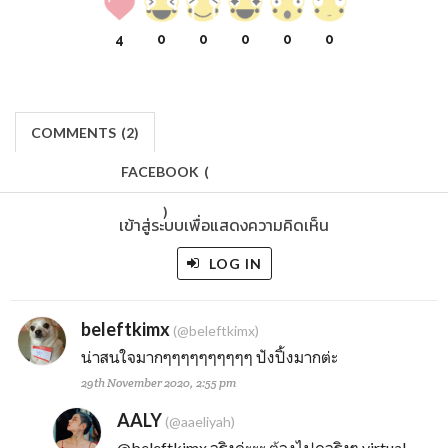
4
0
0
0
0
0
COMMENTS
(
2)
FACEBOOK
(
)
เข้าสู่ระบบเพื่อแสดงความคิดเห็น
LOG IN
beleftkimx
(@beleftkimx)
น่าสนใจมากๆๆๆๆๆๆๆๆๆๆ ปังปิ้งมากต่ะ
29th November 2020, 2:55 pm
AALY
(@aaeliyah)
@beleftkimx
จริงค่ะะะ ต้องไปดูจริงๆ virtual