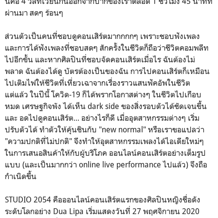
นี่คือ 4 วลีที่เวียนกันออกจากปากของเราตลอด 1 ชั่วโมง 45 นาทีที่
ผ่านมา สดๆ ร้อนๆ
ส่วนตัวเป็นคนที่ชอบดูคอนเสิร์ตมากกกกๆ เพราะชอบฟังเพลง
และการได้ฟังเพลงที่ชอบสดๆ สักครั้งในชีวิตก็ถือว่าชีวิตคอมพลีท
ไปอีกขั้น และหากศิลปินที่ชอบจัดคอนเสิร์ตเมื่อไร ฉันต้องไม่
พลาด ฉันต้องได้ดู บัตรต้องเป็นของฉัน การไปคอนเสิร์ตก็เหมือน
ไปเติมไฟให้ชีวิตที่เหี่ยวเฉาจากเรื่องราวแสนฟัคอัพในชีวิต
แต่แล้ว ในปีนี้ โควิด-19 ก็ได้พรากโอกาสต่างๆ ในชีวิตไปเกือบ
หมด เศรษฐกิจพัง ได้เห็น dark side ของสิ่งรอบตัวได้ชัดเจนขึ้น
และ อดไปดูคอนเสิร์ต... อย่างไรก็ดี เมื่ออุตสาหกรรมต่างๆ เริ่ม
ปรับตัวได้ ทำตัวให้คุ้นชินกับ "new normal" หรือเราขอแปลว่า
"ความปกติที่ไม่ปกติ" จึงทำให้อุตสาหกรรมเพลงได้ไอเดียใหม่ๆ
ในการเสนอสินค้าให้กับผู้บริโภค ออนไลน์คอนเสิร์ตอย่างเต็มรูป
แบบ (และเป็นมากกว่า online live performance ไปแล้ว) จึงถือ
กำเนิดขึ้น
STUDIO 2054 คือออนไลน์คอนเสิร์ตแรกของศิลปินหญิงชื่อดัง
ระดับโลกอย่าง Dua Lipa เริ่มแสดงวันที่ 27 พฤศจิกายน 2020