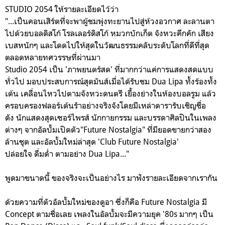
STUDIO 2054 ให้รายละเอียดไว้ว่า
"...เป็นคอนเสิร์ตที่จะ
พาผู้ชมพุ่งทะยานไปสู่ห้วงอวกาศ
ละลานตา
ไปด้วยบอลดิสโก้
โรลเลอร์ดิสโก้
หมวกบักเก็ต
จังหวะคึกคัก
เสียง
เบสหนักๆ
และโดดไปให้สุดในวัฒนธรรมคลับระดับโลกที่ดีที่สุด
ตลอดหลายทศวรรษที่ผ่านมา
Studio 2054 เป็น 'ภาพยนตร์สด' ที่มากกว่าแค่การแสดงสดแบบ
ทั่วไป มอบประสบการณ์สุดมันส์เมื่อได้รับชม Dua Lipa ทั้งร้องทั้ง
เต้น เคลื่อนไหวไปตามจังหวะดนตรี เยื้องย่างในห้องบอลรูม แล้ว
ครอบครองฟลอร์เต้นรำอย่างจริงจังโดยมีเหล่าดารารับเชิญชื่อ
ดัง นักแสดงสุดเซอร์ไพรส์ นักกายกรรม และบรรดาศิลปินในเพลง
ต่างๆ จากอัลบั้มเปิดตัว"Future Nostalgia" ที่มียอดขายกว่าสอง
ล้านชุด และอัลบั้มใหม่ล่าสุด 'Club Future Nostalgia'
ปล่อยใจ ดื่มด่ำ ตามอย่าง Dua Lipa..."
พูดมาขนาดนี้ ของจริงจะเป็นอย่างไร มาฟังรายละเอียดจากเรากัน
ด้วยความที่ตัวอัลบั้มใหม่ของดูอา ซึ่งก็คือ Future Nostalgia มี
Concept ตามชื่อเลย เพลงในอัลบั้มจะมีความยุค '80s มากๆ เป็น