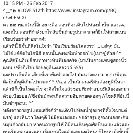
10:15 PM - 26 Feb 2017
^__^)v #LOVEiS12th https://www.instagram.com/p/BQ-
r7w0BSCX/
ความฮาของวันนี้อีกอย่างคือ ตอนที่จะเดินไปห้องน้ำนั้น และเจอ
แตมนั้น ตอนที่กำลังยกโทสับขึ้นถ่ายรูปนาง นางก็ยืนให้ถ่ายแบบ
เรียบร้อยว่าง่ายมากค่ะ
แล้วทีนี้ อิชั้นก็คิดในใจว่า "ยืนเรียบร้อยโคตรรร" ... แต่ๆๆ มัน
ไม่ใช่แค่คิดในใจนี่สิ ตอนนั้นคงจะพึมพำออกไป(เบาๆ)ด้วย ^^
คุณศิลปินก็เปลี่ยนท่าทางทันทีเลยครัช (มาเป็นกางแขนชูสองนิ้ว
แทน //ซึ่งก็เรียบร้อยอยู่ดีนะเธอววว์ 555)
แต่ประเด็นคือ เสียงที่เราพึมพำออกไป มันน่าจะเบามาก? //นี่คุณ
ศิลปินก็หูดีเกินไปนะคะ ^^ //เออ เป็นนักดนตรีมันต้องหูดีนี่หว่า
แล้วนี่ก็เป็นโรคอะไร จะคิดในใจแล้วชอบพึมพำแบบมีเสียงออกมา
ด้วยเนี่ยยยย //ซึ่งมันมักจะเกิดความฉิบหายตลอดๆ //โชคดีที่อันนี้
มันขำๆอ่ะนะ ^^
หลังจากถ่ายรูปแตมเสร็จก็ว่าจะเดินไปห้องน้ำ(อย่างที่ตั้งใจมาแต่
แรก) แต่เห็นว่า โล่งๆดี ไม่มีคนเลยแฮะ ขอถ่ายรูปคู่ซะหน่อยละกัน
หมุนตัวกลับมา หาคนถ่ายรูปให้ ก็มีคนเห็นคุณศิลปินเยอะแล้วแฮะ
คนเริ่มเยอะแล้วแฮะ เริ่มเกรงใจแล้วแฮะ แต่ไหนๆก็ไหนๆ ถึงขั้นนี้