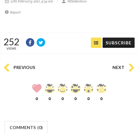
27th February 2017, 9:34 am
littledevilxxx
Report
252
SUBSCRIBE
VIEWS
PREVIOUS
NEXT
0
0
0
0
0
0
COMMENTS
(
0)