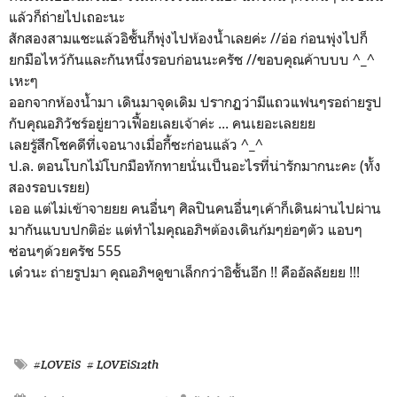
แล้วก็ถ่ายไปเถอะนะ
สักสองสามแชะแล้วอิชั้นก็พุ่งไปห้องน้ำเลยค่ะ //อ่อ ก่อนพุ่งไปก็
ยกมือไหว้กันและกันหนึ่งรอบก่อนนะครัช //ขอบคุณค้าบบบ ^_^
เหะๆ
ออกจากห้องน้ำมา เดินมาจุดเดิม ปรากฏว่ามีแถวแฟนๆรอถ่ายรูป
กับคุณอภิวัชร์อยู่ยาวเฟื้อยเลยเจ้าค่ะ ... คนเยอะเลยยย
เลยรู้สึกโชคดีที่เจอนางเมื่อกี้ซะก่อนแล้ว ^_^
ป.ล. ตอนโบกไม้โบกมือทักทายนั่นเป็นอะไรที่น่ารักมากนะคะ (ทั้ง
สองรอบเรยย)
เออ แต่ไม่เข้าจายยย คนอื่นๆ ศิลปินคนอื่นๆเค้าก็เดินผ่านไปผ่าน
มากันแบบปกติอ่ะ แต่ทำไมคุณอภิฯต้องเดินก้มๆย่อๆตัว แอบๆ
ซ่อนๆด้วยครัช 555
เด๋วนะ ถ่ายรูปมา คุณอภิฯดูขาเล็กกว่าอิชั้นอีก !! คืออัลลัยยย !!!
#LOVEiS
# LOVEiS12th