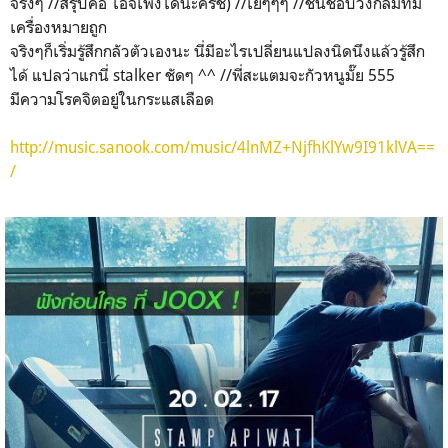
จริงๆ //สรุปคือ ไอจีเพิ่งได้นะครัช) //เย้ๆๆๆ //ชั้นชอบวงกลมที่มี
เครื่องหมายถูก
จริงๆก็เริ่มรู้สึกกลัวตัวเองนะ นี่มีอะไรเปลี่ยนแปลงนิดนึงแล้วรู้สึก
ได้ แปลว่าแกนี่ stalker ชัดๆ ^^ //พี่สะแตมจะกัวหนูมั๊ย 555
มีความโรคจิตอยู่ในกระแสเลือด
http://music.sanook.com/music/4lnMZ+NjfhKlYw9I91klVA==
/