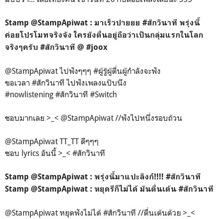
Stamp ‏@StampApiwat : มาเร็วปายยย #สักวินาที พรุ่งนี้
ค่อยโปรโมทจริงจัง ใครยังตื่นอยู่ถือว่าเป็นกลุ่มแรกในโลก
จริงๆครับ #สักวินาที @ #joox
@StampApiwat ไปฟังๆๆๆ #ผู้รู้ผู้ตื่นผู้กำลังจะฟัง
ขอเวลา #สักวินาที ไปฟังเพลงแป๊บนึง
#nowlistening #สักวินาที #Switch
ชอบมากเลย >_< @StampApiwat //ฟังไปหนึ่งรอบถ้วน
@StampApiwat TT_TT ดีๆๆๆ
ชอบ lyrics อันนี้ >_< #สักวินาที
Stamp ‏@StampApiwat : พรุ่งนี้มาแปะลิงก์!!!! #สักวินาที
Stamp ‏@StampApiwat : หยุดรีก็ไม่ได้ มันตื่นเต้น #สักวินาที
@StampApiwat หยุดฟังไม่ได้ #สักวินาที //ตื่นเต้นด้วย >_<