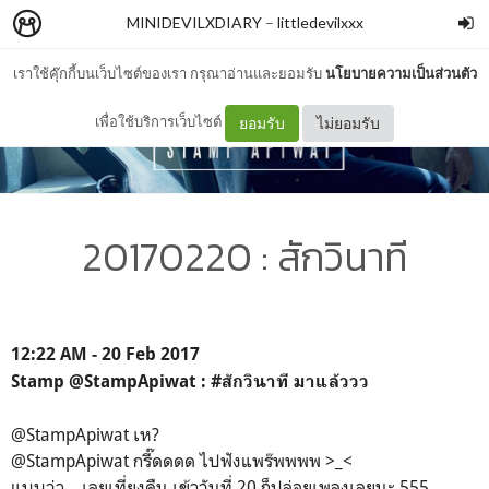
MINIDEVILXDIARY
–
littledevilxxx
เราใช้คุ๊กกี้บนเว็บไซต์ของเรา กรุณาอ่านและยอมรับ
นโยบายความเป็นส่วนตัว
เพื่อใช้บริการเว็บไซต์
ยอมรับ
ไม่ยอมรับ
20170220 : สักวินาที
12:22 AM - 20 Feb 2017
Stamp ‏@StampApiwat : #สักวินาที มาแล้ววว
@StampApiwat เห?
@StampApiwat กรี๊ดดดด ไปฟังแพร๊พพพพ >_<
แบบว่า... เลยเที่ยงคืน เข้าวันที่ 20 ก็ปล่อยเพลงเลยนะ 555