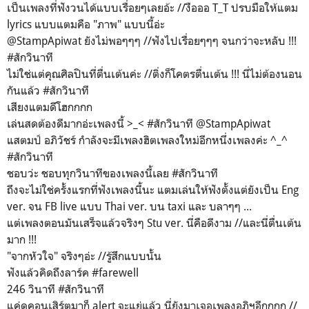
เป็นเพลงที่ฟังวนได้แบบเรื่อยๆเลยอ้ะ //งือออ T_T ปรบมือให้แตม
lyrics แบบแตมคือ "ภาพ" แบบนี้อ่ะ
@StampApiwat ยังไม่พอๆๆๆ //ฟังไปเรื่อยๆๆๆ จนกว่าจะหลับ !!!
#สักวินาที
ไม่ใช่แต่คุณศิลปินที่ตื่นเต้นค่ะ //ติ่งก็โคตรตื่นเต้น !!! นี่ไม่ต้องนอน
กันแล้ว #สักวินาที
เสียงแตมดีโฮกกกก
เล่นสดต้องดีมากอ่ะเพลงนี้ >_< #สักวินาที @StampApiwat
แสตมป์ อภิวัชร์ กำลังจะมีเพลงฮิตเพลงใหม่อีกหนึ่งเพลงค่ะ ^_^
#สักวินาที
ชอบว่ะ ชอบทุกวินาทีของเพลงนี้เลย #สักวินาที
ถึงจะไม่ใช่ครั้งแรกที่ฟังเพลงนี้นะ แตมเล่นให้ฟังตั้งแต่ยังเป็น Eng
ver. จน FB live แบบ Thai ver. บน taxi และ บลาๆๆ ...
แต่เพลงตอนมันเสร็จแล้วจริงๆ Stu ver. นี่คือดีงาม //และนี่ตื่นเต้น
มาก !!!
"จากหัวใจ" จริงๆอ่ะ //รู้สึกแบบนั้น
ฟังแล้วคิดถึงลาร์ค #farewell
246 วินาที #สักวินาที
แค่ดูคอนเสิร์ตมาก็ alert จะแย่แล้ว นี่ยังมาเจอเพลงอภิฯอีกกกก //