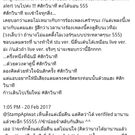
alert วนไปค่ะ !!! #สักวินาที คงได้นอน 555
#สักวินาที จะเข้าใจทุกสิ่ง...
เคยบอกว่าแตมไม่เหมาะกับการร้องเพลงเศร้าๆนะ //แต่เพลงนี้เห
มาะกับแตมแฮะ รู้สึกว่าเวลานางร้องเพลงนี้คงดูดีบนเวทีอ่ะ
(วงเล็บว่า ถ้านางไม่แอคติ้งโอเวอร์ๆแบบประหลาดๆนะ 555)
ชอบแตมตรงที่ นางทำให้ stu ver. นี่ตื่นเต้นได้เหมือน live ver.
อ่ะ //แล้วถ้า live ver. จริงๆ น่าจะชอบกว่านี้อีกกกก
...ครึ่งหนึ่งที่ฉันมี #สักวินาที
...ด้วยดวงตาคู่นี้ #สักวินาที
ลองคิดด้วยหัวใจฉันสักครั้ง #สักวินาที
แต่แอบอยากให้มีเสียงแตมตรงคอรัสตรงท่อนนั้นด้วยแฮะ #สัก
วินาที
ก้าวเดินไปเริ่มใหม่ #สักวินาที
1:05 PM - 20 Feb 2017
@StampApiwat เห็นตั้งแต่เมื่อคืน แต่คิดว่าได้ verifiled มานาน
แล้วซะอีก 55555 //ข้าน้อยจำสลับกันสินะ ^^
เออ ว่าจะทักตั้งแต่เมื่อคืน แต่ไม่แน่ใจ (คิดว่านางได้มานานแล้ว