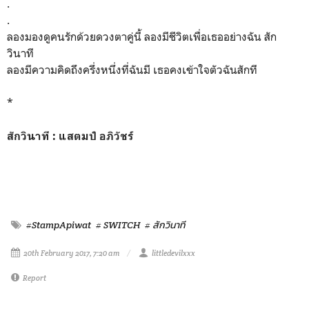
.
.
ลองมองดูคนรักด้วยดวงตาคู่นี้ ลองมีชีวิตเพื่อเธออย่างฉัน สัก
วินาที
ลองมีความคิดถึงครึ่งหนึ่งที่ฉันมี เธอคงเข้าใจตัวฉันสักที
*
สักวินาที : แสตมป์ อภิวัชร์
#StampApiwat
# SWITCH
# สักวินาที
20th February 2017, 7:20 am
littledevilxxx
Report