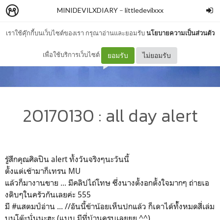
MINIDEVILXDIARY
–
littledevilxxx
เราใช้คุ๊กกี้บนเว็บไซต์ของเรา กรุณาอ่านและยอมรับ
นโยบายความเป็นส่วนตัว
เพื่อใช้บริการเว็บไซต์
ยอมรับ
ไม่ยอมรับ
20170130 : all day alert
รู้สึกคุณศิลปิน alert ทั้งวันจริงๆนะวันนี้
ตั้งแต่เช้ามาก็เทรน MU
แล้วก็มางานขาย ... มีคลิปไถ่โทษ ซึ่งนางตั้งอกตั้งใจมากๆ ถ่ายเอ
งดิบๆในครัวกันเลยค่ะ 555
มี #แสตมป์อ่าน ... //อันนี้ข้าน้อยเห็นปกแล้ว ก็เดาได้ทั้้งหมดสี่เล่ม
บนโต๊ะนั่นนะฮะ (แบบ มีที่บ้านครบเลยยย ^^)