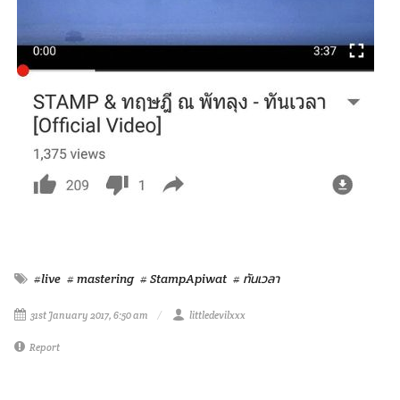
#live
# mastering
# StampApiwat
# ทันเวลา
31st January 2017, 6:50 am
littledevilxxx
Report