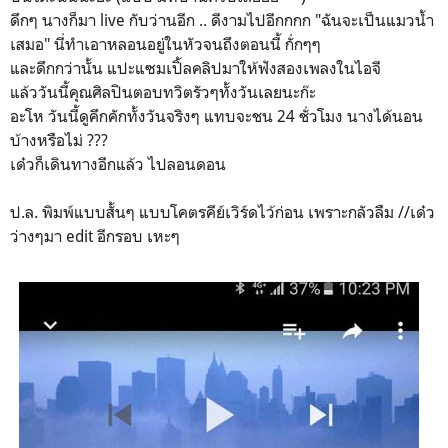
ดึกๆ นางก็มา live กับว่านอีก .. ดีงามไปอีกกกก "ฉันจะเป็นแมวน้ำ
เสมอ" นี่ทำเอาหลอนอยู่ในหัวจนถึงตอนนี้ กั่กๆๆ
และดึกกว่านั้น แปะแซมเปิ้ลคลิปมาให้ฟังสองเพลงในไอจี
แล้ววันนี้คุณศิลปินตอบทวิตรัวๆทั้งวันเลยนะก๊ะ
อะโห วันนี้ดูคึกคักทั้งวันจริงๆ แทบจะชน 24 ชั่วโมง นางได้นอน
บ้างหรือไม่ ???
เด๋วก็เดินทางอีกแล้ว ไปลอนดอน
ป.ล. พิมพ์แบบสั้นๆ แบบโคตรคีย์เวิร์ดไว้ก่อน เพราะกลัวลืม //เด๋ว
ว่างๆมา edit อีกรอบ เหะๆ