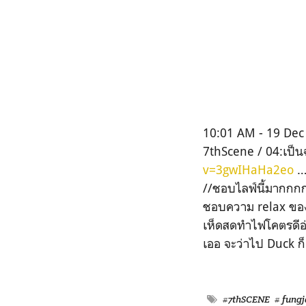
10:01 AM - 19 Dec
7thScene / 04:เป็น
v=3gwIHaHa2eo
… 
//ชอบไลฟ์นี้มากกกก
ชอบความ relax ของ
เห็ดสดทำไฟโคตรดีอ่
เออ จะว่าไป Duck ก
#7thSCENE
# fungj