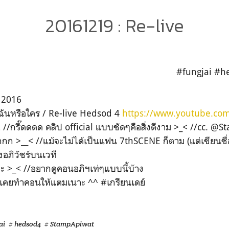
20161219 : Re-live
#fungjai #
 2016
ฉันหรือใคร / Re-live Hedsod 4
https://www.youtube.co
//กรี๊ดดดด คลิป official แบบชัดๆคือสิ่งดีงาม >_< //cc. @
กก >__< //แม้จะไม่ได้เป็นแฟน 7thSCENE ก็ตาม (แต่เขียนชื
อภิวัชร์บนเวที
ะ >_< //อยากดูคอนอภิฯเท่ๆแบบนี้บ้าง
็เคยทำคอนให้แตมเนาะ ^^ #เกรียนเดย์
ai
# hedsod4
# StampApiwat