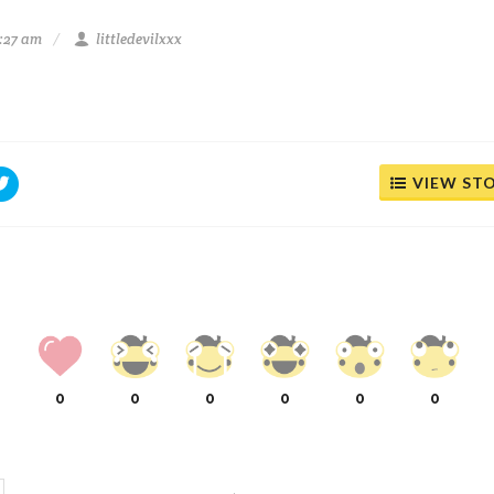
8:27 am
littledevilxxx
VIEW ST
0
0
0
0
0
0