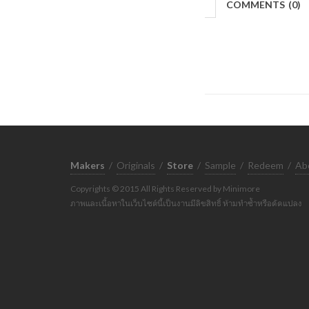
COMMENTS
(
0)
Makers
/
Originals
/
Store
/
Sample
/
Redeem
/
Ab
Copyrights © 2015 All Rights Reserved by Minimore
ภาพและเนื้อหาในเว็บไซต์นี้เป็นงานมีลิขสิทธิ์ ห้ามทำซ้ำหรือดัดแปลง