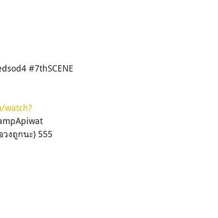
hedsod4 #7thSCENE
m/watch?
StampApiwat
่อวงถูกนะ) 555