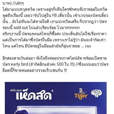
บาท) //เย้ๆๆ
ได้มาแบบหวุดหวิด เพราะอยู่ๆก็เห็นใครซักคนที่เราฟอลในทวิต
พูดถึงเรื่องนี้ เลยวาร์ปไปดูใน FB เดี๋ยวนั้น เข้าเวปจองบัตรเดี๋ยว
นั้น .. ยังไม่ทัันจะได้หายใจดี เราแปะทวิตเสร็จ ก็ปรากฏว่า บัตร
รอบนี้ sold out ไปแล้วเรียบร้อย ไวมากกกกกก
จริงๆงานนี้ บัตรแพงแค่ไหนก็ซื้อค่ะ ประเด็นมันไม่ใช่เรื่องราคา
แต่เป็นการได้มาซึ่งบัตรในมือ เพราะเราไม่รู้ว่า มันจะจำกัดเท่า
ไหน แค่ไหน มีบัตรอยู่ในมือแล้วมันก็อุ่นจายยย ... เนะ
อีกสองสามวันต่อมา ฟังใจถึงค่อยประกาศไลน์อัพ พร้อมเปิดขาย
บัตร early bird (จำกัดอีกแล้วค่ะ 500 ใบ !!!) //ซึ่งแน่นอนว่าบัตร
ล็อตนี้ก็ขายหมดอย่างรวดเร็วเช่นกัน !!!