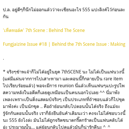
ป.ล. อยู่ดีๆก็นึกไม่ออกแล้วว่าจะเขียนอะไร 555 แปะลิงค์ไว้ก่อนละ
กัน
'เห็ดทอล์ค' 7th Scene : Behind The Scene
Fungjaizine Issue #18 | Behind the 7th Scene Issue : Making
.
* จริงๆข้าพเจ้าก็ไม่ได้อยู่ในยุค 7thSCENE นะ ไม่ได้เป็นแฟนวงนี้
(แต่มีแผ่นจากการไปเสาะหามา และตอนนี้ก็กลายเป็น rare item
ไปเรียบร้อยแล้ว) พอจะมีการ reunion นี่แล้วเห็นแฟนๆแปะรูปโพ
สความหลังในอดีตก็เลยดูเหมือนเป็นคนนอกไปเลย ^^ นี่มาฟัง
เพลงเพราะเป็นติ่งแสตมป์จริงๆ เป็นประเภทที่ถ้าชอบแล้วก็ไปขุด
มาฟังค่ะ เป็นนักขุด .. คือถ้าย้อนกลับไปตอนนั้นได้จริง ถึงแม้จะ
รู้จักกันตอนนั้นจริง เราก็ยังยืนยันคำเดิมนะว่า คงจะไม่ได้ชอบวงนี้
นะ 555 ยังไงล่ะ มันไม่ได้ถูกจริตขนาดกรี๊ดกร๊าดเป็นแฟนคลับได้
อ่ะ ประมาณนั้น... แต่ย้อนกลับไปดูแล้วมันก็น่ารักดีนะ ^_^