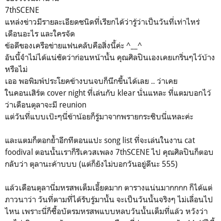
7thSCENE
แหล่งข่าวมีรายละเอียดชนิดที่เรียกได้ว่ารู้ว่าเป็นวันที่เท่าไหร่
เดือนอะไร และใครจัด
ข้อดีของเครือข่ายแฟนคลับคือสิ่งนี้ค่ะ ^__^
อันนี้จำไม่ได้แน่ชัดว่าก่อนหน้านั้น คุณศิลปินเองเคยเกริ่นๆไว้บ้าง
หรือไม่
เออ พอพิมพ์ประโยคข้างบนจบก็นึกขึ้นได้เลย .. ว่าเคย
ในคอนเสิร์ต cover night ที่เล่นกับ klear นั่นแหละ ที่แตมบอกไว้
ว่าเดือนตุลาจะมี reunion
แต่วันที่แบบเป๊ะๆนี่ข้าน้อยก็รู้มาจากพรายกระซิบนี่แหละค่ะ
และแตมก็ตอกย้ำอีกทีตอนแปะ song list ที่จะเล่นในงาน cat
foodival ตอนนั้นเราก็รีเควสเพลง 7thSCENE ไป คุณศิลปินก็ตอบ
กลับว่า ตุลานะค้าบบบ (แต่ก็ยังไม่บอกวันอยู่ดีนะ 555)
แล้วเดือนตุลานี่มหรสพเต็มเอี้ยดมาก ตารางแน่นมากกกก ก็ได้แต่
ภาวนาว่า วันที่ตามที่ได้รับรู้มานั้น จะเป็นวันนั้นจริงๆ ไม่เลื่อนไป
ไหน เพราะนี่ก็ซื้อบัตรมหรสพแบบหลบวันนั้นเต็มที่แล้ว หวังว่า