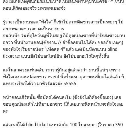
คงไม่เกิดเหตุชนกันระเนระนาดเหมือนที่ผ่านๆมานะครัช ^^ //ปีนี้
คอนเสิร์ตเยอะจริง มหรสพเยอะจัง
รู้ว่าจะเป็นงานของ "ฟังใจ" ก็เข้าไปเกาะติดข่าวสารเป็นระยะๆ ไม่
อยากพลาดข่าวอย่างเป็นทางการ
จนวันนึง วันที่ดูโชว์หมู่พี่โน้สอยู่ ก็มีคุณน้องชายที่น่ารักส่งข่าวมาบ
อกว่า ที่หน้างานคอน(ซักงาน // จำชื่อคอนไม่ได้ค่ะ ขออภัย เหะๆ)
ของฟังใจเริ่มขายบัตร "เห็ดสด 4" แล้ว แต่เป็นบัตรแบบ blind
ticket นะ แบบยังไม่บอกไลน์อัพ ยังไม่บอกอะไรใดๆทั้งสิ้น
แต่ในแวดวงแฟนคลับ เราว่ารู้กันอยู่แล้วล่ะว่า งานนี้แน่ๆ เพราะ
ฟังใจเองตอนปล่อยข่าว event นี้ครั้งแรก ดูจากคนที่กดไลค์แล้ว ก็
แทบจะเรียกได้ว่า มาชัวร์แล้วล่ะ 55555
หน้าคอนเสิร์ตนั้น ซื้อบัตรได้คนละใบ (ซึ่งยังไงก็ต้องซื้อเอง) เลย
ขอบคุณน้องเค้าไปที่มาบอกข่าว นี่ก็เลยเกาะติดหน้าเพจฟังใจเลย
ค่ะ
แล้วเราก็ได้ blind ticket แบบจำกัด 100 ใบแรกมา (ในราคา 350