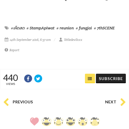
#เห็ดสด
# StampApiwat
# reunion
# fungjai
# 7thSCENE
14th September 2016, 6:37 am
littledevilxxx
Report
440
SUBSCRIBE
VIEWS
PREVIOUS
NEXT