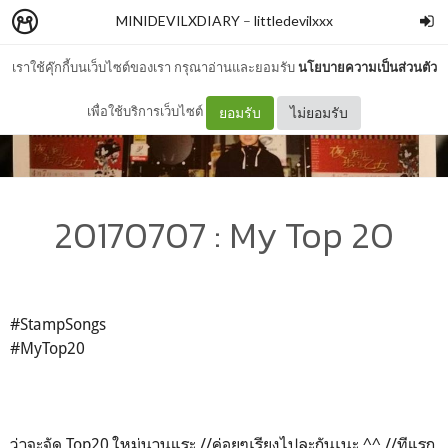
MINIDEVILXDIARY
–
littledevilxxx
เราใช้คุ๊กกี้บนเว็บไซต์ของเรา กรุณาอ่านและยอมรับ
นโยบายความเป็นส่วนตัว
เพื่อใช้บริการเว็บไซต์
ยอมรับ
ไม่ยอมรับ
20170707 : My Top 20
#StampSongs
#MyTop20
ว่าจะจัด Top20 ใหม่นานแระ //ค่อยๆเรียงไปละกันเนะ ^^ //ทีแรก