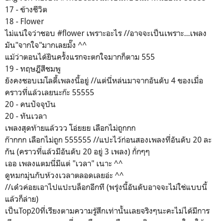
17 - ข้างชีวิต
18 - Flower
ไม่แน่ใจว่าชอบ #flower เพราะอะไร //อาจจะเป็นเพราะ...เพลง
มัน"จากใจ"มากเลยมั๊ง ^^
แม้ว่าตอนได้ยินครั้งแรกจะตกใจมากก็ตาม 555
19 - ทฤษฎีสีชมพู
ยังคงชอบเมโลดี้เพลงนี้อยู่ //แต่นี่หล่นมาจากอันดับ 4 ของเมื่อ
คราวที่แล้วเลยนะก๊ะ 55555
20 - คนปัจจุบัน
20 - ทันเวลา
เพลงสุดท้ายแล้ววว โอ่ยยย เลือกไม่ถูกกก
ก๊ากกก เลือกไม่ถูก 555555 //แปะไว้ก่อนสองเพลงที่อันดับ 20 ละ
กัน (คราวที่แล้วมีอันดับ 20 อยู่ 3 เพลง) กั่กๆๆ
เออ เพลงแตมนี่มีแต่ "เวลา" เนาะ ^^
ดูหมกมุ่นกับห้วงเวลาตลอดเลยอ่ะ ^^
//เด๋วค่อยเอาไปแปะบล็อกอีกที (พรุ่งนี้อันดับอาจจะไม่ใช่แบบนี้
แล้วก็ล่าย)
เป็นTop20ที่เรียงตามความรู้สึกเท่านั้นเลยจริงๆนะคะไม่ได้มีการ