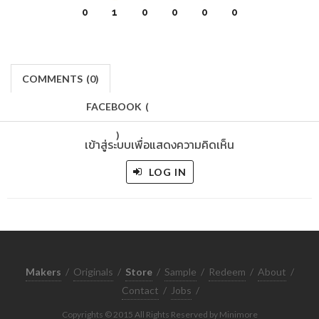
0
1
0
0
0
0
COMMENTS
(
0)
FACEBOOK
(
)
เข้าสู่ระบบเพื่อแสดงความคิดเห็น
LOG IN
Makers
/
Originals
/
Store
/
Sample
/
Redeem
/
About
/
Contact
/
Jobs
/
Copyrights © 2015 All Rights Reserved by Minimore