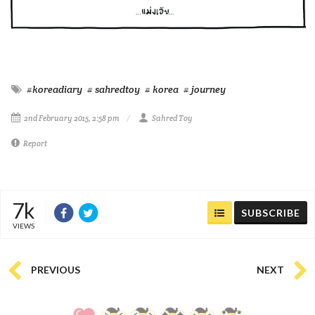
#koreadiary
# sahredtoy
# korea
# journey
2nd February 2015, 2:58 pm
Sahred Toy
Report
7k
SUBSCRIBE
VIEWS
PREVIOUS
NEXT