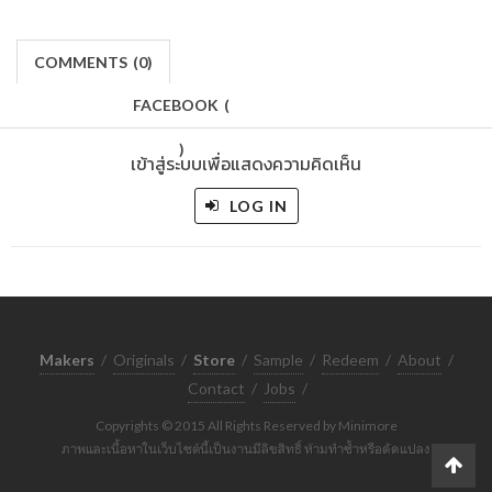
COMMENTS
(
0)
FACEBOOK
(
)
เข้าสู่ระบบเพื่อแสดงความคิดเห็น
LOG IN
Makers
/
Originals
/
Store
/
Sample
/
Redeem
/
About
/
Contact
/
Jobs
/
Copyrights © 2015 All Rights Reserved by Minimore
ภาพและเนื้อหาในเว็บไซต์นี้เป็นงานมีลิขสิทธิ์ ห้ามทำซ้ำหรือดัดแปลง