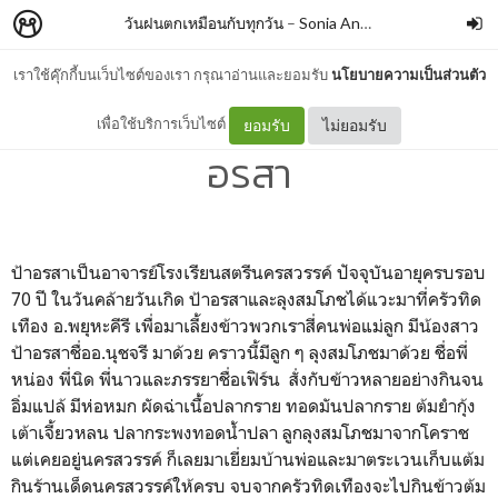
วันฝนตกเหมือนกับทุกวัน
–
Sonia Anios
เราใช้คุ๊กกี้บนเว็บไซต์ของเรา กรุณาอ่านและยอมรับ
นโยบายความเป็นส่วนตัว
7 เมษายน 2567 เป็นวันเกิดป้า
เพื่อใช้บริการเว็บไซต์
ยอมรับ
ไม่ยอมรับ
อรสา
ป้าอรสาเป็นอาจารย์โรงเรียนสตรีนครสวรรค์ ปัจจุบันอายุครบรอบ
70 ปี ในวันคล้ายวันเกิด ป้าอรสาและลุงสมโภชได้แวะมาที่ครัวทิด
เทือง อ.พยุหะคีรี เพื่อมาเลี้ยงข้าวพวกเราสี่คนพ่อแม่ลูก มีน้องสาว
ป้าอรสาชื่ออ.นุชจรี มาด้วย คราวนี้มีลูก ๆ ลุงสมโภชมาด้วย ชื่อพี่
หน่อง พี่นิด พี่นาวและภรรยาชื่อเฟิร์น สั่งกับข้าวหลายอย่างกินจน
อิ่มแปล้ มีห่อหมก ผัดฉ่าเนื้อปลากราย ทอดมันปลากราย ต้มยำกุ้ง
เต้าเจี้ยวหลน ปลากระพงทอดน้ำปลา ลูกลุงสมโภชมาจากโคราช
แต่เคยอยู่นครสวรรค์ ก็เลยมาเยี่ยมบ้านพ่อและมาตระเวนเก็บแต้ม
กินร้านเด็ดนครสวรรค์ให้ครบ จบจากครัวทิดเทืองจะไปกินข้าวต้ม