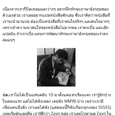
เนื่องจากเราก็ปิดเทอมและว่างๆ อยากฝึกทักษะภาษาอังกฤษของ
ตัวเองด้วย เราเลยอยากแปลหนังสือซักเล่ม ซึ่งเราคิดว่าหนังสือที่
เราจะนำมาแปล ต้องเป็นหนังสือที่เราสนใจจริงๆ และสนใจมากๆ
เพราะถ้าความน่าสนใจของหนังสือไม่มากพอ เราคงเบื่อ และเลิก
แปลมัน ถ้าเราเบื่อ แผนการพัฒนาทักษะภาษาอังกฤษของเราคง
ล่มแน่ๆ
เราไม่ได้เป็นแฟนคลับ 1D มาตั้งแต่แรกเริ่มนะคะ เรารู้จักบ้าง
ปล.
ในตอนแรก แต่ไม่ได้ฟังเพลง เคยฟัง WMYB บ้าง เพราะเรามี
เพื่อนคนนึงติ่ง เราเลยได้ฟัง (แต่ตอนนี้ก็ฟังเกือบทุกเพลง 55555)
เหตุเริ่มต้นเลยคือ เรารู้สึกว่า Zayn หล่อ เราเลยไปตามดู Zayn ใน