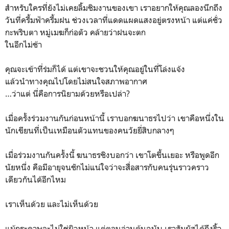
สำหรับใครที่ยังไม่เคยลิ้มชิมงานของเขา เราอยากให้คุณลองนึกถึง
วันที่ครึ้มฟ้าครึ้มฝน ช่วงเวลาที่แดดแผดแสงอยู่ตรงหน้า แต่แค่ชั่ว
กะพริบตา หมู่เมฆก็ก่อตัว คล้ายว่าฝนจะตก
ในอีกไม่ช้า
คุณจะเข้าที่ร่มก็ได้ แต่เขาจะชวนให้คุณอยู่ในที่โล่งแจ้ง
แล้วนำทางคุณไปโดยไม่สนใจสภาพอากาศ
…ว่าแต่ นี่คือการนิยามด้วยหรือเปล่า?
เมื่อครั้งร่วมงานกันก่อนหน้านี้ เราบอกฆนาธรไปว่า เขาคือหนึ่งใน
นักเขียนที่เป็นเหมือนตัวแทนของคนวัยยี่สิบกลางๆ
เมื่อร่วมงานกันครั้งนี้ ฆนาธรชิงบอกว่า เขาโตขึ้นเยอะ หรือพูดอีก
นัยหนึ่ง คือมีอายุจนชักไม่แน่ใจว่าจะสื่อสารกับคนรุ่นราวคราว
เดียวกันได้อีกไหม
เราเห็นด้วย และไม่เห็นด้วย
แม้กระดาษจะไม่ใช่ผิวหน้า แต่ตอนอ่านต้นฉบับ เราสัมผัสได้ถึงริ้ว