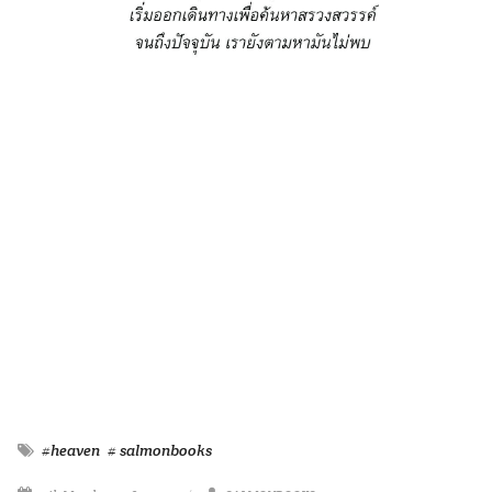
#heaven
# salmonbooks