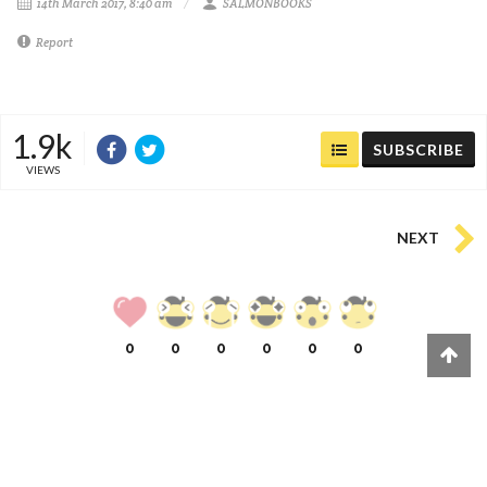
14th March 2017, 8:40 am
SALMONBOOKS
Report
1.9k
SUBSCRIBE
VIEWS
NEXT
0
0
0
0
0
0
COMMENTS
(
0)