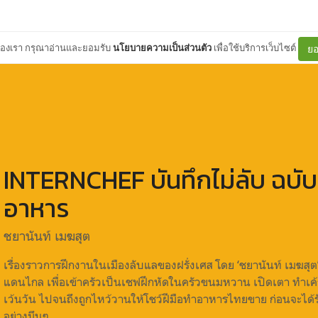
ต์ของเรา กรุณาอ่านและยอมรับ
นโยบายความเป็นส่วนตัว
เพื่อใช้บริการเว็บไซต์
ยอ
INTERNCHEF บันทึกไม่ลับ ฉบับ
อาหาร
ชยานันท์ เมฆสุต
เรื่องราวการฝึกงานในเมืองลับแลของฝรั่งเศส โดย ‘ชยานันท์ เมฆสุต
แดนไกล เพื่อเข้าครัวเป็นเชฟฝึกหัดในครัวขนมหวาน เปิดเตา ทำเค
เว้นวัน ไปจนถึงถูกไหว้วานให้โชว์ฝีมือทำอาหารไทยขาย ก่อนจะได
อย่างมึนๆ