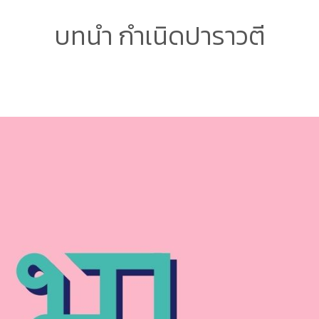
บทนำ กำเนิดปาราวตี