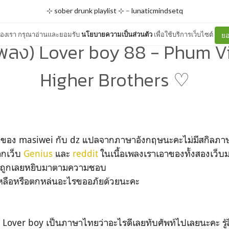
⊹ sober drunk playlist ⊹
–
lunaticmindsetq
ต์ของเรา กรุณาอ่านและยอมรับ
นโยบายความเป็นส่วนตัว
เพื่อใช้บริการเว็บไซต์
ยอ
พลง) Lover boy 88 - Phum Vi
Higher Brothers ♡
ของ masiwei กับ dz แปลจากภาษาอังกฤษนะคะไม่มีสกิลภา
ากเว็บ
Genius
และ
reddit
ในเนื้อเพลงเราเอาของทั้งสองเว็บม
หนถูกเลยหยิบมาตามความชอบ
หลือหรือตกหล่นอะไรขออภัยด้วยนะคะ
่า Lover boy เป็นภาษาไทยว่าอะไรดีเลยทับศัพท์ไปเลยนะคะ รู้