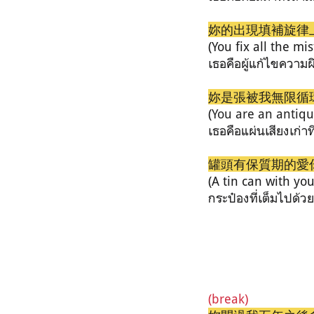
妳的出現填補旋律
(You fix all the mi
เธอคือผู้แก้ไขควา
妳是張被我無限循
(
You are an antiqu
เธอคือแผ่นเสียงเก่าท
罐頭有保質期的愛
(A tin can with you
กระป๋องที่เต็มไปด้
(break)