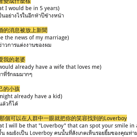
會變成什麼樣
t I would be in 5 years)
นอย่างไรในอีกห้าปีข้างหน้า
婚的消息被放上新聞
ee the news of my marriage
)
ข่าวการแต่งงานของผม
愛我的老婆
would already have a wife that loves me)
าที่รักผมมากๆ
己的小孩
might already have a kid)
ล้วก็ได้
那個可以在人群中一眼就把你的笑容找到的Loverboy
t I will be that "Loverboy" that can spot your smile in
ึ้น ผมยังเป็น L
overboy
คนนั้นที่สังเกตเห็นรอยยิ้มของคุณท