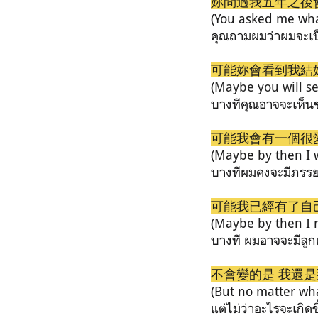
妳問過我五年之後
(You asked me wha
คุณถามผมว่าผมจะเป็
可能妳會看到我結
(
Maybe you will s
บางทีคุณอาจจะเห็น
可能我會有一個很
(Maybe by then I 
บางทีผมคงจะมีภรรย
可能我已經有了自
(Maybe by then I 
บางที ผมอาจจะมีลูกแ
不會變的是 我還是
(But no matter wha
แต่ไม่ว่าอะไรจะเกิดข