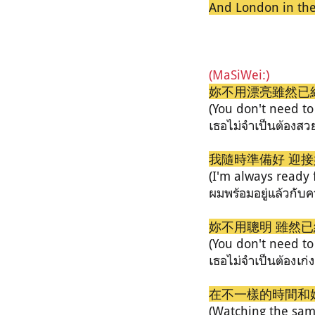
And London in th
(MaSiWei:)
妳不用漂亮雖然已
(You don't need to 
เธอไม่จำเป็นต้องสวย
我隨時準備好 迎
(I'm always ready 
ผมพร้อมอยู่แล้วกับค
妳不用聰明 雖然
(You don't need to
เธอไม่จำเป็นต้องเก่งก
在不一樣的時間和
(Watching the sam