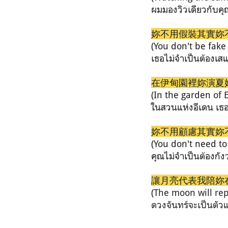
ผมมองวิวเดียวกับคุ
妳不用假裝其實妳
(You don't be fake
เธอไม่จำเป็นต้องเสแ
在伊甸園裡妳演夏
(In the garden of
ในสวนแห่งอีเดน
เธ
妳不用顧慮其實妳
(You don't need to
คุณไม่จำเป็นต้องกัง
讓月亮代表我陪妳
(
The moon will re
ดวงจันทร์จะเป็นตัว