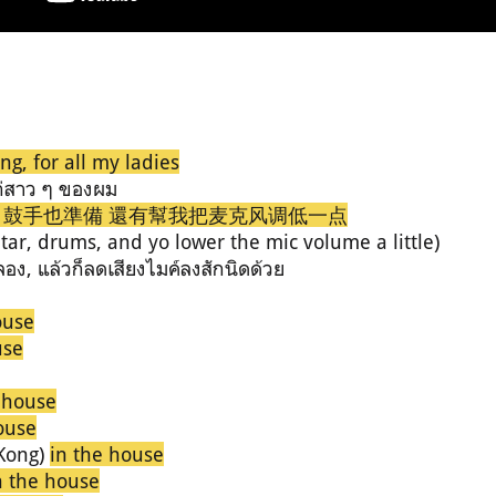
ng, for all my ladies
แก่สาว ๆ ของผม
 鼓手也準備 還有幫我把麦克
风调
低一点
itar, drums, and yo lower the mic volume a little)
กลอง, แล้วก็ลดเสียงไมค์ลงสักนิดด้วย
ouse
use
 house
ouse
Kong)
in the house
n the house