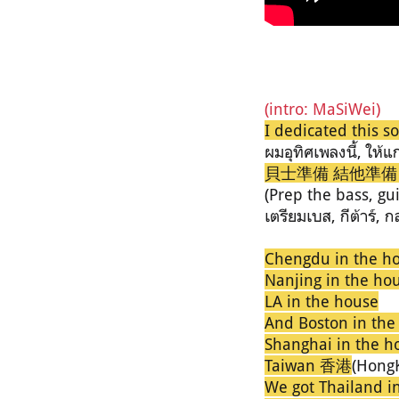
(intro: MaSiWei)
I dedicated this so
ผมอุทิศเพลงนี้, ให้
貝士準備 結他準備
(Prep the bass, gu
เตรียมเบส, กีต้าร์, 
Chengdu in the h
Nanjing in the ho
LA in the house
And Boston in the
Shanghai in the h
Taiwan 香港
(Hong
We got Thailand i