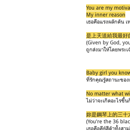
You are my motiva
My inner reason
เธอคือแรงผลักดัน 
是上天送給我最好的p
(
Given by God, you
ถูกส่งมาให้โดยพระเจ้
Baby girl you kno
ที่รักคุณรู้สถานะของ
No matter what wi
ไม่ว่าจะเกิดอะไรขึ
妳是鋼琴上的三十
(You're the 36 bla
เธอคือคีย์สีดำทั้งส