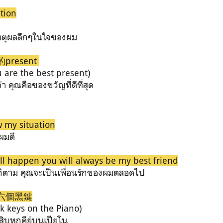
tion
เหตุผลลึกๆในใจของผม
resent
 are the best present
)
า คุณคือของขวัญที่ดีที่สุด
w my situation
ผมดี
ll happen you will always be my best friend
้นก็ตาม คุณจะเป็นเพื่อนรักของผมตลอดไป
六個黑鍵
ck keys on the Piano)
ามสิบหกคีย์บนเปียโน