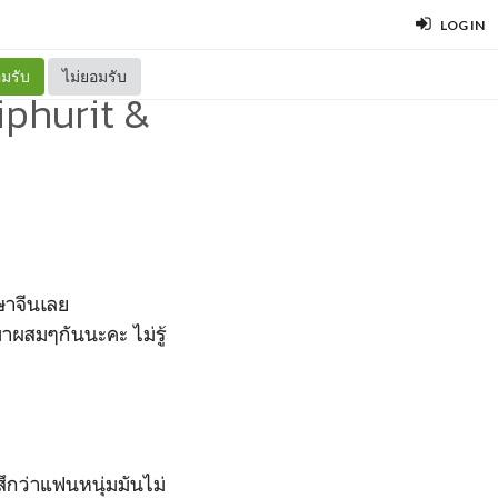
LOG IN
มรับ
ไม่ยอมรับ
phurit &
ษาจีนเลย
าผสมๆกันนะคะ ไม่รู้
สึกว่าแฟนหนุ่มมันไม่