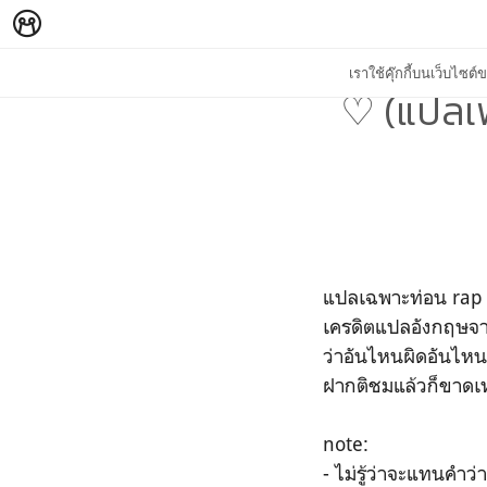
เราใช้คุ๊กกี้บนเว็บไซ
♡ (แปลเ
แปลเฉพาะท่อน rap 
เครดิตแปลอังกฤษจ
ว่าอันไหนผิดอันไ
ฝากติชมแล้วก็ขาดเ
note:
- ไม่รู้ว่าจะแทนคำว