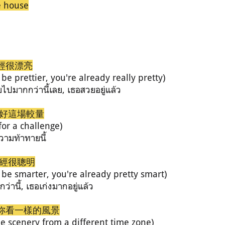
e house
經很漂亮
be prettier, you're already really pretty)
ไปมากกว่านี้เลย, เธอสวยอยู่แล้ว
接好這場較量
for a challenge)
วามท้าทายนี้
已經很聰明
 be smarter, you're already pretty smart)
ว่านี้, เธอเก่งมากอยู่แล้ว
妳看一樣的風景
e scenery from a different time zone)