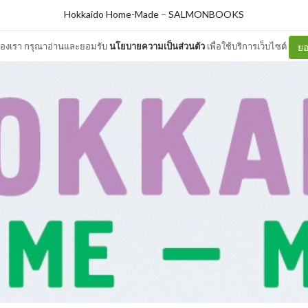
Hokkaido Home-Made
–
SALMONBOOKS
ต์ของเรา กรุณาอ่านและยอมรับ
นโยบายความเป็นส่วนตัว
เพื่อใช้บริการเว็บไซต์
ยอ