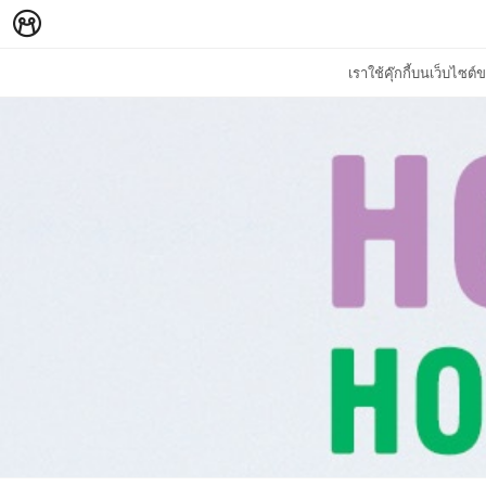
เราใช้คุ๊กกี้บนเว็บไซ