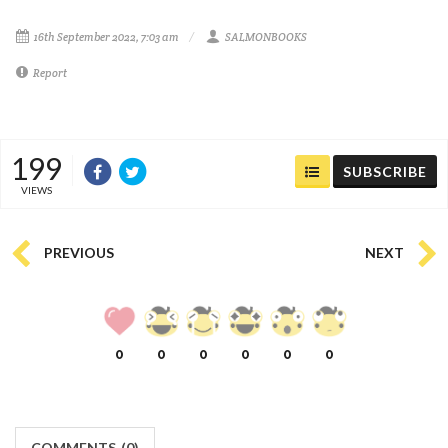
16th September 2022, 7:03 am
SALMONBOOKS
Report
199
SUBSCRIBE
VIEWS
PREVIOUS
NEXT
0
0
0
0
0
0
COMMENTS
(
0)