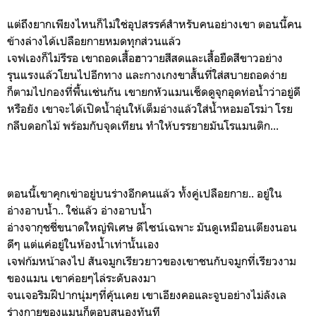
แต่ถึงยากเพียงไหนก็ไม่ใช่อุปสรรค์สำหรับคนอย่างเขา ตอนนี้คน
ข้างล่างได้เปลือยกายหมดทุกส่วนแล้ว
เจฟเองก็ไม่รีรอ เขาถอดเสื้อฮาวายสีสดและเสื้อยืดสีขาวอย่าง
รุนแรงแล้วโยนไปอีกทาง และกางเกงขาสั้นที่ใส่สบายถอดง่าย
ก็ตามไปกองที่พื้นเช่นกัน เขายกหัวแมนเช็ดดูจุกอุดท่อน้ำว่าอยู่ดี
หรือยัง เขาจะได้เปิดน้ำอุ่นให้เต็มอ่างแล้วใส่น้ำหอมอโรม่า โรย
กลีบดอกไม้ พร้อมกับจุดเทียน ทำให้บรรยายมันโรแมนติก...
ตอนนี้เขาคุกเข่าอยู่บนร่างอีกคนแล้ว ทั้งคู่เปลือยกาย.. อยู่ใน
อ่างอาบน้ำ.. ใช่แล้ว อ่างอาบน้ำ
อ่างจากุชชี่ขนาดใหญ่พิเศษ ดีไซน์เฉพาะ มันดูเหมือนเตียงนอน
ดีๆ แต่แค่อยู่ในห้องน้ำเท่านั้นเอง
เจฟก้มหน้าลงไป สันจมูกเรียวยาวของเขาชนกับจมูกที่เรียวงาม
ของแมน เขาค่อยๆไล่ระดับลงมา
จนเจอริมฝีปากนุ่มๆที่คุ้นเคย เขาเอียงคอและจูบอย่างไม่ลังเล
ร่างกายของแมนก็ตอบสนองทันที