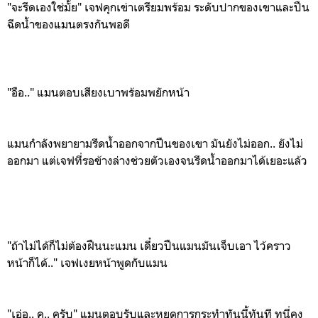
"จะรีดเองใช่มั้ย" เจฟคุกเข่าเตรียมพร้อม ระดับปากของเขาและปืน
ฉีดน้ำของแมนตรงกันพอดี
"อือ.." แมนตอบเสียงเบาพร้อมพยักหน้า
แมนกำลังพยายามรีดน้ำออกจากปืนของเขา มันยังไม่ออก.. ยังไม่
ออกมา แต่เจฟที่รอข้างล่างช่วยตัวเองจนรีดน้ำออกมาได้เยอะแล้ว
"ถ้าไม่ได้ก็ไม่ต้องฝืนนะแมน เดี๋ยวปืนแมนมันเจ็บเอา ไว้คราว
หน้าก็ได้.." เจฟเงยหน้าพูดกับแมน
"เอ่อ.. ค.. ครับ" แมนตอบรับและหยุดการกระทำทันนี้ทันที ทนี่คง