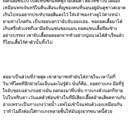
ถลกเสื้อขึ้นไป เปิดเห็นซิกแพ็คคู่งามเต็มตา สีผิวที่ขาวนวลผ่อง
เหมือนพระจันทร์ในคืนเดือนเพ็ญของคนที่นอนอยู่มันดูขาวสะอาด
เกินไปจนอยากประทับรอยสีแดงไว้ ให้เจ้าของร่างดูไว้ต่างหน้า
ยามห่างไกลกัน เป็นรอยบอกว่าฉับจับจองเธอ.. พอถอดเสื้อมาได้
เกินครึ่งตัวเจฟก็เอามือจับแขนของแมน ถอดแขนเสื้อทีละข้าง
อย่างบรรจง เขาจับเสื้อถอดออกจากหัวอย่างนุ่มนวลได้สำเร็จแล้ว
ก็โยนเสื้อไร้ค่าตัวนั้นทิ้งไป
ต่อมาเป็นส่วนที่ง่ายสุด เขาสามารถทำมันได้ภายในเวลาไม่กี่
วินาทีโดยทีอีกฝ่ายไม่เจ็บและไม่รู้ตัว นั่นก็คือ.. ถอดกางเกง มือที่รู้
ใจจับขอบอย่าเกงอย่างมั่น ถลกลงมาพึ่บพั่บ กางเกงตัวนอกก็หาย
ไปในพริบตา เว้นแต่ตัวซ้อนข้างในที่มีเสียงเอี๊ียดอ๊าดเสียดทานกับ
อ่างเพราะเป็นกางเกงว่ายน้ำ เจฟไม่เข้าใจแฟนตัวเองเหมือนกัน
ว่าทำไมถึงต้องใส่กางเกงหลายชั้นให้มันยุ่งยากขนาดนี้ด้วย