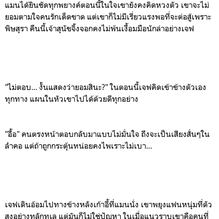
แมนได้ยินชัดทุกพยางค์ตอนนี้ในใจเขายังคงคิดหวงตัว เขาจะไม่
ยอมตามใจคนรักเด็ดขาด แต่เขาก็ไม่มีเรี่ยวแรงพอที่จะต่อสู้เพราะ
พิษสุรา คืนนี้เจ้าสุนัขจิ้งจอกคงไม่พ้นเงื้อมมือนักล่าอย่างเจฟ
"ไม่ตอบ... งั้นแสดงว่ายอม
สินะ?" ในตอนนี้เจฟคิดเข้าข้างตัวเอง
ทุกทาง แผนในหัวเขาไปได้ด้วยดีทุกอย่าง
"อื้อ" คนตรงหน้าตอบกลับมาแบบไม่มั่นใจ ถึงจะเป็นเสียงสั่นๆใน
ลำคอ แต่ถ้าถูกกระตุ้นหน่อยคงไพเราะไม่เบา...
เจฟเดินอ้อมไปทางข้างหลังเก้าอี้ที่แมนนั่ง เขาพยุงแฟนหนุ่มที่ตัว
สูงอย่างทุลักทุเล แต่มันก็ไม่ใช่ปัญหา ในเมื่อแนวราบเขาคือคนที่