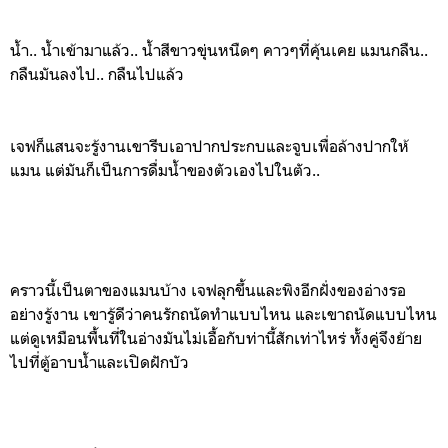
น้ำ.. น้ำเข้ามาแล้ว.. น้ำสีขาวขุ่นหนืดๆ คาวๆที่คุ้นเคย แมนกลืน..
กลืนมันลงไป.. กลืนไปแล้ว
เจฟก็แสนจะรู้งานเขารีบเอาปากประกบและจูบเพื่อล้างปากให้
แมน แต่มันก็เป็นการดื่มน้ำของตัวเองไปในตัว..
คราวนี้เป็นตาของแมนบ้าง เจฟลุกขึ้นและพิงอีกฝั่งของอ่างรอ
อย่างรู้งาน เขารู้ดีว่าคนรักถนัดทำแบบไหน และเขาถนัดแบบไหน
แต่ดูเหมือนพื้นที่ในอ่างมันไม่เอื้อกับท่านี้สักเท่าไหร่ ทั้งคู่จึงย้าย
ไปที่ตู้อาบน้ำและเปิดฝักบัว