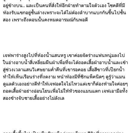
อยู่ข้างบน.. และเป็นคนที่สั่งให้อีกฝ่ายทำตามใจตัวเอง โชคดีที่มี
ห้องรับแขกอยู่ชั้นล่างเพราะจะได้ไม่ต้องลำบากแบกกันขึ้นไปชั้น
สอง เพราะถึงตอนนั้นคงหมดอารมณ์กันพอดี
เจฟพาร่างสูงไปที่ห้องน้ำแสนหรู เขาค่อยจัดร่างแฟนหนุ่มลงไป
ในอ่างอาบน้ำสี่เหลี่ยมผืนผ้าเพื่อที่จะได้ถอดเสื้อผ้าอาบน้ำและเข้า
สู่ช่วงเวลาแสนวิเศษยามค่ำคืนที่เขารอคอย เสื้อสีขาวที่เปียกน้ำ
ทำให้เห็นเรือนร่างที่งดงาม หน้าท้องมีที่ซิกแพ็คนิดๆ ดูรู้ว่าแมน
ดูแลตัวเองอย่างดีทำให้เจฟอดใจไม่ไหวแต่เขาก็ต้องห้ามใจค่อยๆ
ถอดเสื้อผ้าอย่างอ่อนโยนเพื่อไม่ให้หัวของแมนแตก เจฟเอามือทั้ง
สองข้างจับชายเสื้ออย่างไม่ลังเล