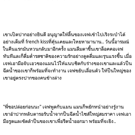
เขาเปิดปากอย่างยินดี อนุญาตให้ลิ้นของเจฟเข้าไปเริงระบำได้
อย่างเต็มที่ french kissที่คุ้นเคยและโหยหามานาน.. วันนี้อารมณ์
ในคืนแรกมันหวนกลับมาอีกครั้ง แมนลืมตาขึ้นเขาล็อคคอเจฟ
ทันทีและก็ดื่มด่ำรสชาติของความรักอย่างดูดดื่มและรุนแรงขึ้น เมื่อ
เจฟเอามือจับเอวของแมนไว้ให้แนบชิดกับร่างของเขาและแล้วปืน
ฉีดน้ำของเขาก็พร้อมที่จะทำงาน เจฟขยับเลื่อนตัว ให้ปืนใหญ่ของ
เขาอยู่ตรงปากของคนข้างล่าง
"พี่ขอปล่อยก่อนนะ" เจฟพูดกับแมน แมนก็พยักหน้าอย่างรู้งาน
เขาอ้าปากหลับตารอรับน้ำจากปืนฉีดน้ำไซส์ใหญ่สมราคา เจฟเอา
มือรูดและขัดลำปืนของเขาเพื่อรีดน้ำออกมา พร้อมที่จะยิง..