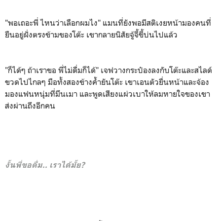
"พอเถอะพี่ ไหนว่าเลือกผมไง" แมนที่ยังพอมีสติเงยหน้ามองคนที่
ยืนอยู่ฝั่งตรงข้ามของโต๊ะ เขากลายนิสัยจู้จี้ขี้บ่นไปแล้ว
"ก็ได้ๆ ถ้าเราขอ พี่ไม่ดื่มก็ได้" เจฟวางกระป๋องลงกับโต๊ะและสไลด์
ขวดไปไกลๆ มือทั้งสองข้างค้ำยันโต๊ะ เขาเอนตัวยื่นหน้าและจ้อง
มองแฟนหนุ่มที่มึนเมา และพูดเสียงแผ่วเบาให้ลมหายใจของเขา
ส่งผ่านถึงอีกคน
งั้นพี่ขอดื่ม.. เราได้มั้ย?