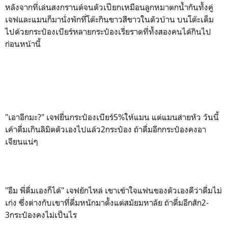
หลังจากที่เล่นสงกรานต์จนตัวเปียกเหมือนลูกหมาตกน้ำกันทั้งคู่
เจฟและแมนก็มานั่งพักที่โต๊ะกินขาวสีขาวในตัวบ้าน บนโต๊ะเต็ม
ไปด้วยกระป๋องเบียร์หลายกระป๋องเรี่ยราดที่ทั้งสองคนได้กินไป
ก่อนหน้านี้
"เอาอีกมะ?" เจฟยื่นกระป๋องเบียร์5%ให้แมน แต่แมนส่ายหัว วันนี้
เค้าดื่มเกินลิมิตตัวเองไปแล้ว2กระป๋อง ถ้าดื่มอีกกระป๋องคงอา
เจียนแน่ๆ
"อืม พี่ดื่มเองก็ได้" เจฟยักไหล่ เขาเข้าใจแฟนของตัวเองดีว่าดื่มไม่
เก่ง ซึ่งต่างกับเขาที่ดื่มหนักมาตั้งแต่สมัยมหาลัย ถ้าดื่มอีกสัก2-
3กระป๋องคงไม่เป็นไร