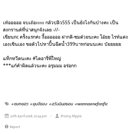
เห้อออออ จบเถ้อะะะะ กลัวปลิว555 เป็นยังไงกันบ้างคะ เป็น
สงกรานต์ที่น่าสนุกจังเลย -//-
เขียนnc ครั้งแรกค่ะ งื้ออออออ ฝากติ-ชมด้วยนะคะ โอ้ยย ไรท์แต่ง
เองเขินเอง ขอตัวไปหาปื้นฉีดน้ำ399บาทก่อนนะคะ บัยยยยย
แท็กหวีดนะคะ #ไดอารี่พี่ใหญ่
***แก้คำผิดแล้วนะคะ อรุมมม อร่อกก
#ซมกยฮว
#ยุนจีซอง
#ฮวังมินฮยอน
#wannaonefanfic
27th April 2018, 10:49 pm
Praery Hippie
Report