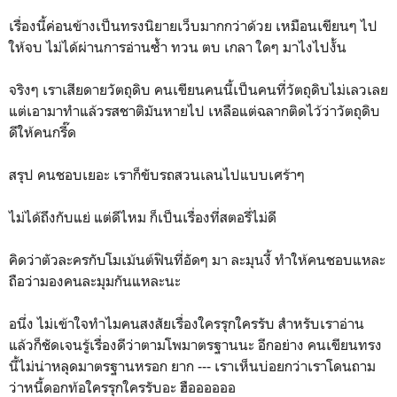
เรื่องนี้ค่อนข้างเป็นทรงนิยายเว็บมากกว่าด้วย เหมือนเขียนๆ ไป
ให้จบ ไม่ได้ผ่านการอ่านซ้ำ ทวน ตบ เกลา ใดๆ มาไงไปงั้น
จริงๆ เราเสียดายวัตถุดิบ คนเขียนคนนี้เป็นคนที่วัตถุดิบไม่เลวเลย
แต่เอามาทำแล้วรสชาติมันหายไป เหลือแต่ฉลากติดไว้ว่าวัตถุดิบ
ดีให้คนกรี๊ด
สรุป คนชอบเยอะ เราก็ขับรถสวนเลนไปแบบเศร้าๆ
ไม่ได้ถึงกับแย่ แต่ดีไหม ก็เป็นเรื่องที่สตอรี่ไม่ดี
คิดว่าตัวละครกับโมเม้นต์ฟินที่อัดๆ มา ละมุนงี้ ทำให้คนชอบแหละ
ถือว่ามองคนละมุมกันแหละนะ
อนึ่ง ไม่เข้าใจทำไมคนสงสัยเรื่องใครรุกใครรับ สำหรับเราอ่าน
แล้วก็ชัดเจนรู้เรื่องดีว่าตามโพมาตรฐานนะ อีกอย่าง คนเขียนทรง
นี้ไม่น่าหลุดมาตรฐานหรอก ยาก --- เราเห็นบ่อยกว่าเราโดนถาม
ว่าหนี้ดอกท้อใครรุกใครรับอะ ฮืออออออ