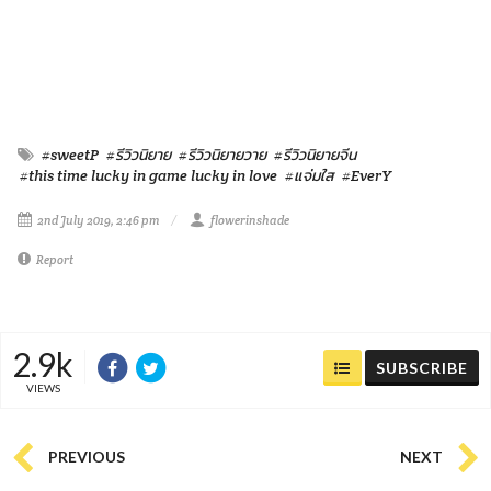
#sweetP
#รีวิวนิยาย
#รีวิวนิยายวาย
#รีวิวนิยายจีน
#this time lucky in game lucky in love
#แจ่มใส
#EverY
2nd July 2019, 2:46 pm
flowerinshade
Report
2.9k
SUBSCRIBE
VIEWS
PREVIOUS
NEXT