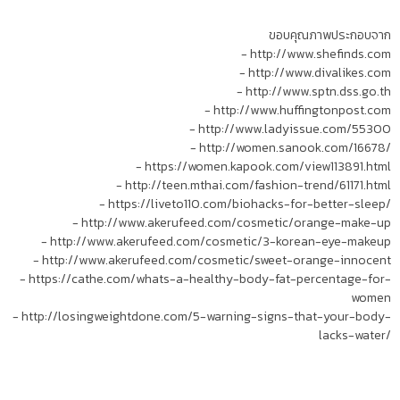
ขอบคุณภาพประกอบจาก
- http://www.shefinds.com
- http://www.divalikes.com
- http://www.sptn.dss.go.th
- http://www.huffingtonpost.com
- http://www.ladyissue.com/55300
- http://women.sanook.com/16678/
- https://women.kapook.com/view113891.html
- http://teen.mthai.com/fashion-trend/61171.html
- https://liveto110.com/biohacks-for-better-sleep/
- http://www.akerufeed.com/cosmetic/orange-make-up
- http://www.akerufeed.com/cosmetic/3-korean-eye-makeup
- http://www.akerufeed.com/cosmetic/sweet-orange-innocent
- https://cathe.com/whats-a-healthy-body-fat-percentage-for-
women
- http://losingweightdone.com/5-warning-signs-that-your-body-
lacks-water/