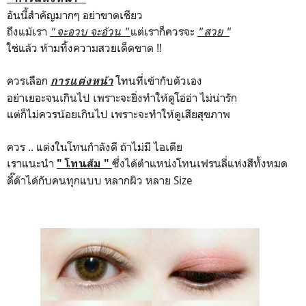
อันนี้สำคัญมากๆ อย่าขาดเชียว
ถึงแม้เรา
" จะอวบ จะอ้วน "
แต่เราก็ควรจะ
" สวย "
ใช่แล้ว ห้ามทิ้งความสวยเด็ดขาด !!
ควรเลือก
โทนที่เข้ากับตัวเอง
การแต่งหน้า
อย่าเยอะจนเกินไป เพราะจะยิ่งทำให้ดูโอ่อ่า ไม่น่ารัก
แต่ก็ไม่ควรน้อยเกินไป เพราะจะทำให้ดูเสียสุขภาพ
ควร .. แต่งในโทนกำลังดี ถ้าไม่มี ไอเดีย
เราแนะนำ
ซึ่งได้ตำแหน่งโทนเฟรนลี่แห่งสีทั้งหมด
" โทนส้ม "
ดี๊ด๊าได้กับคนทุกแบบ หลากผิว หลาย Size