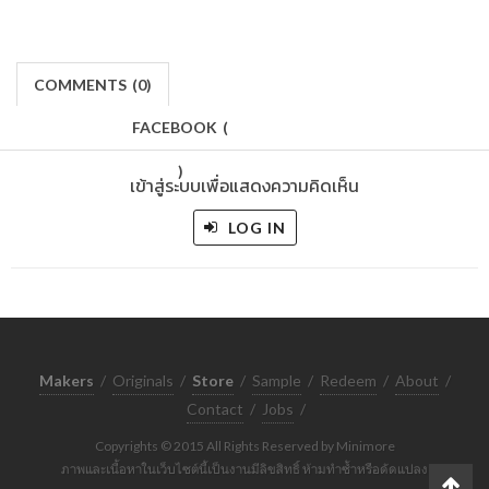
COMMENTS
(
0)
FACEBOOK
(
)
เข้าสู่ระบบเพื่อแสดงความคิดเห็น
LOG IN
Makers
/
Originals
/
Store
/
Sample
/
Redeem
/
About
/
Contact
/
Jobs
/
Copyrights © 2015 All Rights Reserved by Minimore
ภาพและเนื้อหาในเว็บไซต์นี้เป็นงานมีลิขสิทธิ์ ห้ามทำซ้ำหรือดัดแปลง