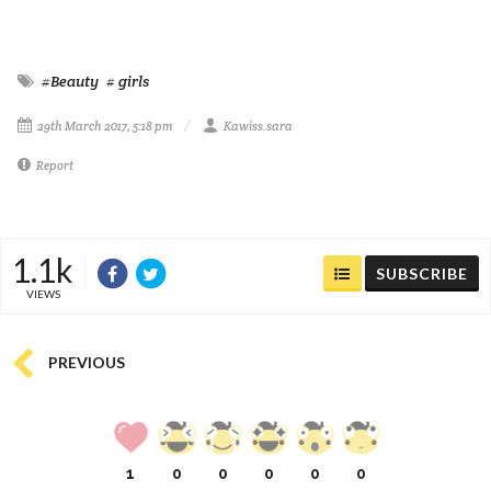
#Beauty
# girls
29th March 2017, 5:18 pm
Kawiss.sara
Report
1.1k
SUBSCRIBE
VIEWS
PREVIOUS
1
0
0
0
0
0