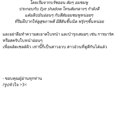
โดยเริ่มจากบรัชออน ส้มๆ อมชมพู
ประกอบกับ Eye shadow โทนส้มกลางๆ กำลังดี
แต้มลิปมันอ่อนๆ กับสีส้มอมชมพูหน่อยๆ
ที่ริมฝีปากให้ดูสุขภาพดี มีสีสันขึ้นนิด ฟรุ้งๆขึ้นหน่อย
และอย่าลืมทำความสะอาดใบหน้า และบำรุงเสมอๆ เช่น การมาร์ค
หรือสครับใบหน้าอ่อนๆ
เพื่อผลัดเซลล์ผิว เท่านี้ก็เป็นสาวอวบ สาวอ้วนที่ดูดีกันได้แล้ว
- ขอบคุณผู้อ่านทุกท่าน
/รูปหัวใจ >3<