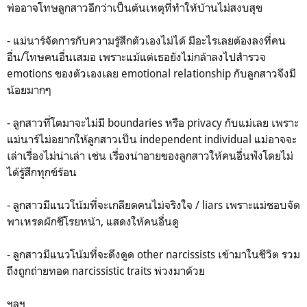
พ่ออาจโทษลูกสาวอีกว่าเป็นต้นเหตุที่ทำให้บ้านไม่สงบสุข
- แม่นาร์จัดการกับความรู้สึกตัวเองไม่ได้ มีอะไรเลยต้องลงที่คน
อื่น/โทษคนอื่นเสมอ เพราะแม้แต่เธอยังไม่กล้าลงไปสำรวจ
emotions ของตัวเองเลย emotional relationship กับลูกสาวจึงมี
น้อยมากๆ
- ลูกสาวที่โตมาจะไม่มี boundaries หรือ privacy กับแม่เลย เพราะ
แม่นาร์ไม่อยากให้ลูกสาวเป็น independent individual แม่อาจจะ
เล่าเรื่องไม่น่าเล่า เช่น เรื่องน่าอายของลูกสาวให้คนอื่นฟังโดยไม่
ได้รู้สึกทุกข์ร้อน
- ลูกสาวมีแนวโน้มที่จะเกลียดคนไม่จริงใจ / liars เพราะแม่ชอบจัด
พาเหรดผักชีโรยหน้า, แสดงให้คนอื่นดู
- ลูกสาวมีแนวโน้มที่จะดึงดูด other narcissists เข้ามาในชีวิต รวม
ถึงถูกถ่ายทอด narcissistic traits พ่วงมาด้วย
ฯลฯ