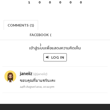
1
0
0
0
0
0
COMMENTS
(
1)
FACEBOOK
(
)
เข้าสู่ระบบเพื่อแสดงความคิดเห็น
LOG IN
janeiiz
(@janeiiz)
ขอบคุณที่มาแชร์นะคะ
24th August 2021, 10:22 pm