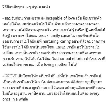
วิธีฮีลหลักๆคร่าวๆ สรุปมาแน้ว
- ยอมรับก่อน ว่าแม่เราแม่ง incapable of love เว้ย คือเขารักตัว
เองไม่ได้อะ เลยรักคนอื่นไม่ได้ไปด้วย แล้วพาลฟาดงวงฟาดงา
เพราะความไม่มีความสุขทางใจ เพราะเขาไม่รู้ (หรือปฏิเสธที่จะไม่
รับรู้) เพราะเขาไม่ยอม break family curse ไม่ยอมที่จะเติบโต
ยอมรับว่าเราไม่ได้มีแม่ที่ nurturing, caring อย่างที่สังคมวาดภาพ
ไว้นะ เราไม่ได้มีเขาเป็นเซฟโซน และแม่เรามีแนวโน้มว่าจะไม่
เปลี่ยน เพราะงั้นเราต้องยอมรับด้วยว่าการพยายามที่จะเอาชนะ
ความรักเขามาให้ได้จะไม่ได้ผล ไม่ว่าจะ put efforts เท่าไหร่ เราก็
เปลี่ยนให้เขากลายมาเป็น loving mother ไม่ได้
- GRIEVE เสียใจซะให้พอที่เราไม่มีแม่ที่เป็นเซฟโซน ถ้าเรามีแม่
เป็นนาร์ เรามีแนวโน้มจะไม่ค่อยแสดงอารมณ์ได้อย่างถูกที่ถูกทา
งอะ เพราะที่ผ่านมาถูกกักกดเอาไว้เสมอ อย่างคุณจิตแพทย์คือตอน
ไม่มีใครอยู่บ้าน เขาปิดม่าน แล้วร้องไห้ใส่หมอนในห้อง every
once in a while