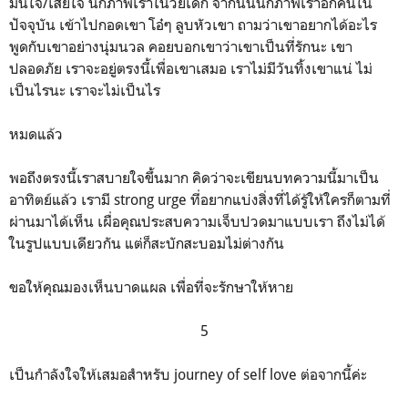
มั่นใจ/เสียใจ นึกภาพเราในวัยเด็ก จากนั้นนึกภาพเราอีกคนใน
ปัจจุบัน เข้าไปกอดเขา โอ๋ๆ ลูบหัวเขา ถามว่าเขาอยากได้อะไร
พูดกับเขาอย่างนุ่มนวล คอยบอกเขาว่าเขาเป็นที่รักนะ เขา
ปลอดภัย เราจะอยู่ตรงนี้เพื่อเขาเสมอ เราไม่มีวันทิ้งเขาแน่ ไม่
เป็นไรนะ เราจะไม่เป็นไร
หมดแล้ว
พอถึงตรงนี้เราสบายใจขึ้นมาก คิดว่าจะเขียนบทความนี้มาเป็น
อาทิตย์แล้ว เรามี strong urge ที่อยากแบ่งสิ่งที่ได้รู้ให้ใครก็ตามที่
ผ่านมาได้เห็น เผื่อคุณประสบความเจ็บปวดมาแบบเรา ถึงไม่ได้
ในรูปแบบเดียวกัน แต่ก็สะบักสะบอมไม่ต่างกัน
ขอให้คุณมองเห็นบาดแผล เพื่อที่จะรักษาให้หาย
5
เป็นกำลังใจให้เสมอสำหรับ journey of self love ต่อจากนี้ค่ะ