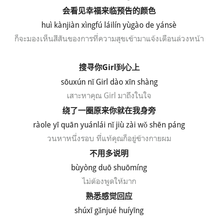
会看见幸福来临预告的颜色
huì kànjiàn xìngfú láilín yùgào de yánsè
ก็จะมองเห็นสีสันของการที่ความสุขเข้ามาแจ้งเตือนล่วงหน้า
搜寻你
Girl
到心上
s
ō
ux
ún n
ǐ Girl d
ào x
īn sh
àng
เสาะหาคุณ
Girl
มาถึงในใจ
绕了一圈原来你就在我身旁
r
à
ole y
ī qu
ān yu
ánl
ái n
ǐ ji
ù z
ài w
ǒ sh
ēn p
áng
วนหาหนึ่งรอบ ที่แท้คุณก็อยู่ข้างกายผม
不用多说明
bùyòng duō shuōmíng
ไม่ต้องพูดให้มาก
熟悉感觉回应
sh
ú
x
ī g
ǎnju
é hu
íy
īng