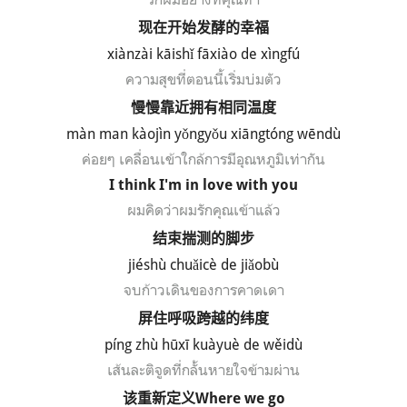
现在开始发酵的幸福
xi
à
nz
ài k
āish
ǐ f
āxi
ào de x
ìngf
ú
ความสุขที่ตอนนี้เริ่มบ่มตัว
慢慢靠近拥有相同温度
m
à
n man k
àoj
ìn y
ǒngy
ǒu xi
āngt
óng w
ēnd
ù
ค่อยๆ เคลื่อนเข้าใกล้
การมีอุณหภูมิเท่ากัน
I think I'm in love with you
ผมคิดว่าผมรักคุณเข้าแล้ว
结束揣测的脚步
ji
é
sh
ù chu
ǎic
è de ji
ǎob
ù
จบก้าวเดินของการคาดเดา
屏住呼吸跨越的纬度
píng zhù hūxī kuàyuè de wěidù
เส้นละติจูดที่กลั้นหายใจข้ามผ่าน
该重新定义
Where we go