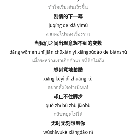
หัวใจเริ่มเต้นเร็วขึ้น
剧情的下一幕
jùqíng de xià yīmù
ฉากต่อไปของเรื่องราว
当我们之间出现意想不到的变数
d
ā
ng w
ǒmen zh
ī ji
ān ch
ūxi
àn y
ì xi
ǎngb
ùd
ào de bi
ànsh
ù
เมื่อระหว่างเรา
เกิดตัวแปรที่คิดไม่ถึง
想刻意地装酷
xi
ǎ
ng k
èy
ì d
ì zhu
āng k
ù
อยากตั้งใจทำเป็นเท่
却止不住脚步
qu
è
zh
ǐ b
ù zh
ù ji
ǎob
ù
กลับหยุดไม่ได้
无时无刻想到你
w
ú
sh
íw
úk
è xi
ǎngd
ào n
ǐ