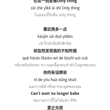
在这一刻爱是
Only thing
zài zhè yīkè ài shì Only thing
ในตอนนี้รักคือ
only thing
靠近再多一点
k
à
oj
ìn z
ài du
ō y
īdi
ǎn
เข้าใกล้เพิ่มอีกสักนิด
却忽然发现我的不知所措
qu
è
h
ūr
án f
āxi
àn w
ǒ de b
ùzh
ī su
ǒ cu
ò
กลับพลันค้นพบ ความลุกลี้ลุกลนทำตัวไม่ถูกของผม
你的有话想说
n
ǐ
de y
ǒu hu
à xi
ǎng shu
ō
และการมีคำที่อยากจะพูดของคุณ
Can't wait no longer babe
รอนานกว่านี้ไม่ได้แล้ว ที่รัก
爱正兑现