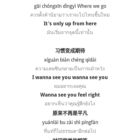
gāi chóngxīn dìngyì Where we go
ควรตั้งคำนิยามว่าเราจะไปไหนขึ้นใหม่
It's only up from here
มันเริ่มจากจุดนี้เท่านั้น
习惯变成期待
xíguàn biàn chéng qídài
ความเคยชินกลายเป็นการเฝ้าหวัง
I wanna see you wanna see you
ผมอยากเจอคุณ
Wanna see you feel right
อยากเห็นว่าคุณรู้สึกยังไง
原来不再是平凡
yuánlái bu zài shì píngfán
ที่แท้ก็ไม่ธรรมดาอีกต่อไป