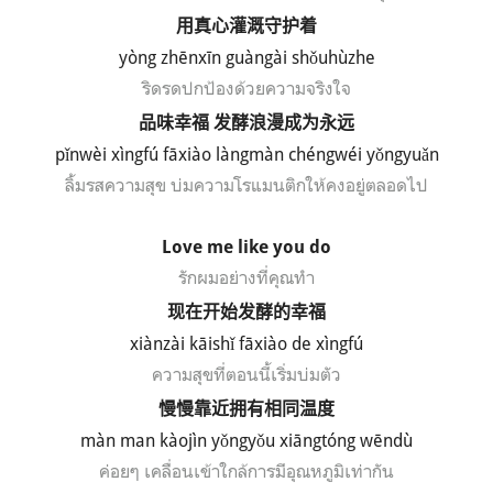
用真心灌溉守护着
y
ò
ng zh
ēnx
īn gu
àng
ài sh
ǒuh
ùzhe
ริดรดปกป้องด้วยความจริงใจ
品味幸福
发酵浪漫成为永远
p
ǐ
nw
èi x
ìngf
ú f
āxi
ào l
àngm
àn ch
éngw
éi y
ǒngyu
ǎn
ลิ้มรสความสุข บ่มความโรแมนติกให้คงอยู่ตลอดไป
Love me like you do
รักผมอย่างที่คุณทำ
现在开始发酵的幸福
xi
à
nz
ài k
āish
ǐ f
āxi
ào de x
ìngf
ú
ความสุขที่ตอนนี้เริ่มบ่มตัว
慢慢靠近拥有相同温度
m
à
n man k
àoj
ìn y
ǒngy
ǒu xi
āngt
óng w
ēnd
ù
ค่อยๆ เคลื่อนเข้าใกล้
การมีอุณหภูมิเท่ากัน