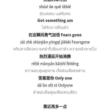
shúxī de què tèbié
คุ้นเคยนะ แต่พิเศษ
Got something um
ได้รับบางสิ่งแล้ว
在这瞬间勇气加倍
Fears gone
z
à
i zh
è sh
ùnji
ān y
ǒngq
ì ji
āb
èi Fearsgone
พริบตาเดียวความกล้าก็เพิ่มเท่าตัว ความกลัวหายไป
热烈漫延开始沸腾
r
è
li
è m
àny
án k
āish
ǐ f
èit
éng
ความอบอุ่นลุกลาม เริ่มต้นเดือดพล่าน
答案是你
Only one
d
á
'
àn sh
ì n
ǐ Onlyone
คำตอบคือคุณเพียงคนเดียว
靠近再多一点