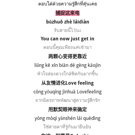
ตอบโต้ด้วยความรู้สึกที่คุ้นเคย
捕捉这来电
b
ǔ
zhu
ō zh
è l
áidi
àn
รับสายนี้ไว้นะ
You can now just get in
ตอนนี้คุณเพียงแค่เข้ามา
两颗心变得更靠近
li
ǎ
ng k
ē x
īn bi
àn d
é g
èng k
àoj
ìn
หัวใจสองดวงใกล้ชิดกันมากขึ้น
从友情进化
Love feeling
c
ó
ng y
ǒuq
íng j
ìnhu
à Lovefeeling
จากมิตรภาพพัฒนาสู่ความรู้สึกรัก
用默契眼神来确定
y
ò
ng m
òq
ì y
ǎnsh
én l
ái qu
èd
ìng
ใช้สายตาที่รู้กันมายืนยัน