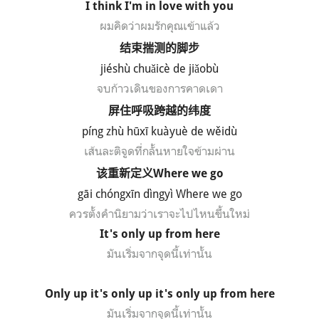
I think I'm in love with you
ผมคิดว่าผมรักคุณเข้าแล้ว
结束揣测的脚步
ji
é
sh
ù chu
ǎic
è de ji
ǎob
ù
จบก้าวเดินของการคาดเดา
屏住呼吸跨越的纬度
píng zhù hūxī kuàyuè de wěidù
เส้นละติจูดที่กลั้นหายใจข้ามผ่าน
该重新定义
Where we go
gāi chóngxīn dìngyì Where we go
ควรตั้งคำนิยามว่าเราจะไปไหนขึ้นใหม่
It's only up from here
มันเริ่มจากจุดนี้เท่านั้น
Only up it's only up it's only up from here
มันเริ่มจากจุดนี้เท่านั้น