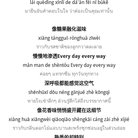
l
á
i qu
èd
ìng x
īnl
ǐ de d
á'
àn f
ēi n
ǐ b
ùk
ě
มายืนยันคำตอบในใจ ว่าต้องเป็นคุณเท่านั้น
像糖果融化滋味
xi
à
ng t
ánggu
ǒ r
ónghu
à z
īw
èi
ราวกับรสชาติของลูกกวาดละลาย
慢慢地渗透
Every day every way
màn man de shèntòu Every day every way
ค่อยๆ แทรกซึม ทุกวันทุกทาง
深呼吸都能感觉这空气
sh
ē
nh
ūx
ī d
ōu n
éng g
ǎnju
é zh
è k
ōngq
ì
หายใจเข้าลึกๆ ล้วนรู้สึกได้ถึงบรรยากาศนี้
像花香味悄悄盛开藏在这细节
xiàng huā xiāngwèi qiāoqiāo shèngkāi cáng zài zhè xìjié
ราวกับกลิ่นดอกไม้แอบบานสะพรั่งซุกซ่อนอยู่ในส่วนย่อย
熟悉的却特别