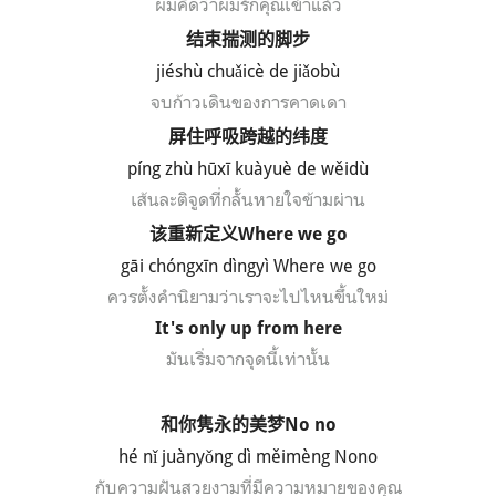
ผมคิดว่าผมรักคุณเข้าแล้ว
结束揣测的脚步
ji
é
sh
ù chu
ǎic
è de ji
ǎob
ù
จบก้าวเดินของการคาดเดา
屏住呼吸跨越的纬度
píng zhù hūxī kuàyuè de wěidù
เส้นละติจูดที่กลั้นหายใจข้ามผ่าน
该重新定义
Where we go
gāi chóngxīn dìngyì Where we go
ควรตั้งคำนิยามว่าเราจะไปไหนขึ้นใหม่
It's only up from here
มันเริ่มจากจุดนี้เท่านั้น
和你隽永的美梦
No no
h
é
n
ǐ ju
àny
ǒng d
ì m
ěim
èng Nono
กับความฝันสวยงามที่มีความหมายของคุณ