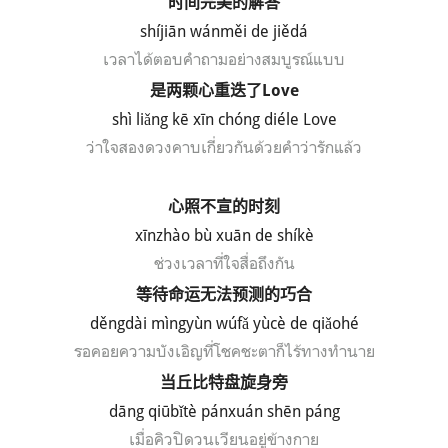
时间完美的解答
shíjiān wánměi de jiědá
เวลาได้ตอบคำถามอย่างสมบูรณ์แบบ
是两颗心重迭了
Love
sh
ì
li
ǎng k
ē x
īn ch
óng di
éle Love
ว่า
ใจสองดวงคาบเกี่ยว
กัน
ด้วยคำว่ารักแล้ว
心照不宣的时刻
xīnzhào bù xuān de shíkè
ช่วงเวลาที่ใจสื่อถึงกัน
等待命运无法预测的巧合
d
ě
ngd
ài m
ìngy
ùn w
úf
ǎ y
ùc
è de qi
ǎoh
é
รอคอยความบังเอิญที่โชคชะตาก็ไร้ทางทำนาย
当丘比特盘旋身旁
d
ā
ng qi
ūb
ǐt
è p
ánxu
án sh
ēn p
áng
เมื่อคิวปิดวนเวียนอยู่ข้างกาย