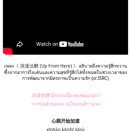
เพลง《 浪漫法酵 (Up From Here) 》 อธิบายถึงความรู้สึกหวาน
ซึ้งจากอาการใจเต้นและความสุขที่รู้สึกได้ทั้งหมดในช่วงเวลาของ
การพัฒนาจากมิตรภาพเป็นความรัก
(
cr.ISRC
)
浪漫发酵
อิงจากเนื้อเพลงขอแปลว่า
‘
การบ่มตัวของความโรแมนติก
’
นะคะ
心跳开始加速
x
ī
nti
ào k
āish
ǐ ji
ās
ù