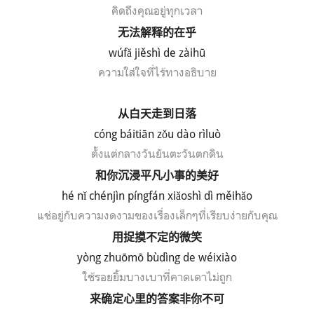
คิดถึงคุณอยู่ทุกเวลา
无法解释的在乎
w
ú
f
ǎ ji
ěsh
ì de z
àih
ū
ความ
ใส่
ใจที่ไร้ทางอธิบาย
从白天走到日落
c
ó
ng b
áiti
ān z
ǒu d
ào r
ìlu
ò
ตั้งแต่กลางวันยันตะวันตกดิน
和你沉浸平凡小事的美好
h
é
n
ǐ ch
énj
ìn p
íngf
án xi
ǎosh
ì d
ì m
ěih
ǎo
แช่อยู่กับความงดงามของเรื่องเล็กๆที่เรียบง่ายกับคุณ
用捉摸不定的微笑
yòng zhuōmō bùdìng de wéixiào
ใช้รอยยิ้มบางเบาที่คาดเดาไม่ถูก
来确定心里的答案非你不可