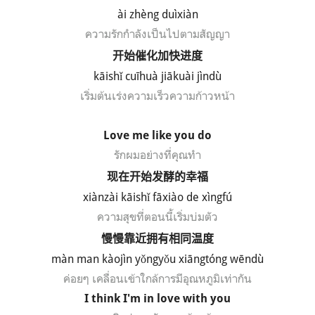
ài zhèng duìxiàn
ความรักกำลังเป็นไปตามสัญญา
开始催化加快进度
k
ā
ish
ǐ cu
īhu
à ji
āku
ài j
ìnd
ù
เริ่มต้นเร่งความเร็วความก้าวหน้า
Love me like you do
รักผมอย่างที่คุณทำ
现在开始发酵的幸福
xi
à
nz
ài k
āish
ǐ f
āxi
ào de x
ìngf
ú
ความสุขที่ตอนนี้เริ่มบ่มตัว
慢慢靠近拥有相同温度
m
à
n man k
àoj
ìn y
ǒngy
ǒu xi
āngt
óng w
ēnd
ù
ค่อยๆ เคลื่อนเข้าใกล้
การมีอุณหภูมิเท่ากัน
I think I'm in love with you