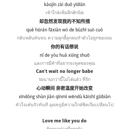
k
à
oj
ìn z
ài du
ō y
īdi
ǎn
เข้าใกล้เพิ่มอีกสักนิด
却忽然发现我的不知所措
qu
è
h
ūr
án f
āxi
àn w
ǒ de b
ùzh
ī su
ǒ cu
ò
กลับพลันค้นพบ ความลุกลี้ลุกลนทำตัวไม่ถูกของผม
你的有话想说
n
ǐ
de y
ǒu hu
à xi
ǎng shu
ō
และการมีคำที่อยากจะพูดของคุณ
Can't wait no longer babe
รอนานกว่านี้ไม่ได้แล้ว ที่รัก
心动瞬间
亲密温度开始改变
x
ī
nd
òng sh
ùn ji
àn q
īnm
ì w
ēnd
ù k
āish
ǐ g
ǎibi
àn
หัวใจเต้นรัวทันที อุณหภูมิ
ความ
ใกล้ชิดเริ่มเปลี่ยนไป
Love me like you do
รักผมอย่างที่คุณทำ