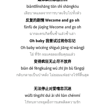
bi
à
nt
ǐl
ínsh
āng ti
ǎn sh
ì sh
āngk
ǒu
เลียบาดแผลจากการบาดเจ็บไปทั้งตัว
反复的剧情
Wecome and go oh
f
ǎ
nf
ù de j
ùq
íng Wecome and go oh
ฉากละครเกิดขึ้นซ้ำแล้วซ้ำเล่า
Oh baby
我曾试过将你忘记
Oh baby w
ǒ
c
é
ng sh
ìgu
ò ji
āng n
ǐ w
àngj
ì
โอ้ ที่รัก ผมเคยลองลืมคุณแล้ว
变得疯狂无止尽不放弃
bi
à
n d
é f
ēngku
áng w
ú zh
ǐ j
ǐn b
ù f
àngq
ì
กลับกลายเป็นบ้าคลั่ง ไม่ยอมแพ้อย่างไร้ที่สิ้นสุด
无法停止对爱嗜恋沉迷
w
ú
f
ǎ
t
í
ngzh
ǐ
du
ì
à
i sh
ì
li
à
n ch
é
nm
í
ไร้หนทางหยุดยั้ง
การเสพติดความรัก