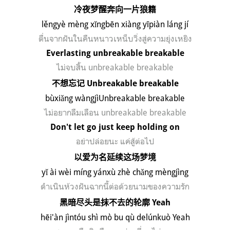
冷夜梦醒奔向一片狼籍
l
ě
ngy
è
m
è
ng x
ǐ
ngb
ē
n xi
à
ng y
ī
pi
à
n l
á
ng j
í
ตื่นจากฝันในคืนหนาวเหน็บวิ่งสู่ความยุ่งเหยิง
Everlasting unbreakable breakable
ไม่จบสิ้น
unbreakable breakable
不想忘记
Unbreakable breakable
b
ù
xi
ǎ
ng w
à
ngj
ì
Unbreakable breakable
ไม่อยากลืมเลือน
unbreakable breakable
Don't let go just keep holding on
อย่าปล่อยนะ แค่สู้ต่อไป
以爱为名延续这场梦境
y
ǐ
à
i w
è
i m
í
ng y
á
nx
ù
zh
è
ch
ǎ
ng m
è
ngj
ì
ng
ดำเนินห้วงฝันฉากนี้ต่อด้วยนามของความรัก
黑暗尽头是抹不去的轮廓
Yeah
hēi'àn jìntóu shì mò bu qù delúnkuò Yeah