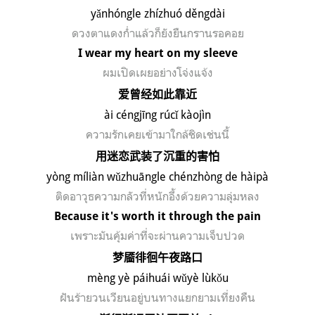
y
ǎ
nh
óngle zh
ízhu
ó d
ěngd
ài
ดวงตาแดงก่ำแล้วก็ยังยืนกรานรอคอย
I wear my heart on my sleeve
ผมเปิดเผยอย่างโจ่งแจ้ง
爱曾经如此靠近
à
i c
éngj
īng r
úc
ǐ k
àoj
ìn
ความรักเคยเข้ามาใกล้ชิดเช่นนี้
用迷恋武装了沉重的害怕
y
ò
ng m
íli
àn w
ǔzhu
āngle ch
énzh
òng de h
àip
à
ติดอาวุธความกลัวที่หนักอึ้งด้วยความลุ่มหลง
Because it's worth it through the pain
เพราะมันคุ้มค่าที่จะผ่านความเจ็บปวด
梦靥徘徊午夜路口
m
è
ng y
è p
áihu
ái w
ǔy
è l
ùk
ǒu
ฝันร้ายวนเวียนอยู่บนทางแยกยามเที่ยงคืน