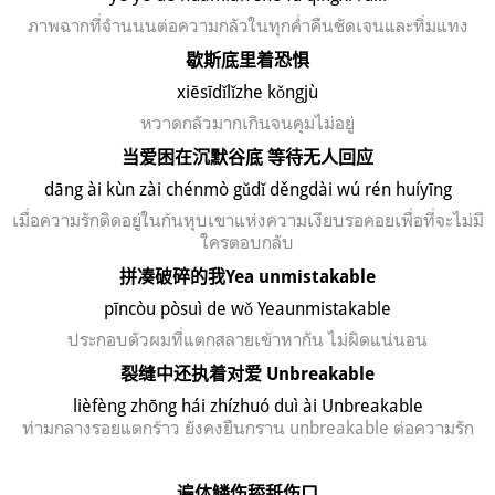
ภาพฉากที่
จำนนนต่อความกลัวใน
ทุกค่ำคืนชัดเจนและทิ่มแทง
歇斯底里着恐惧
xi
ē
s
īd
ǐl
ǐzhe k
ǒngj
ù
หวาดกลัวมากเกินจนคุมไม่อยู่
当爱困在沉默谷底
等待无人回应
d
ā
ng
ài k
ùn z
ài ch
énm
ò g
ǔd
ǐ d
ěngd
ài w
ú r
én hu
íy
īng
เมื่อความรักติดอยู่ในก้นหุบเขาแห่งความเงียบรอคอยเพื่อที่จะไม่มี
ใครตอบกลับ
拼凑破碎的我
Yea unmistakable
p
ī
nc
òu p
òsu
ì de w
ǒ Yeaunmistakable
ประกอบตัวผมที่แตกสลายเข้าหากัน ไม่ผิดแน่นอน
裂缝中还执着对爱
Unbreakable
lièfèng zhōng hái zhízhuó duì ài Unbreakable
ท่ามกลางรอยแตกร้าว ยังคงยืนกราน
unbreakable
ต่อความรัก
遍体鳞伤舔舐伤口