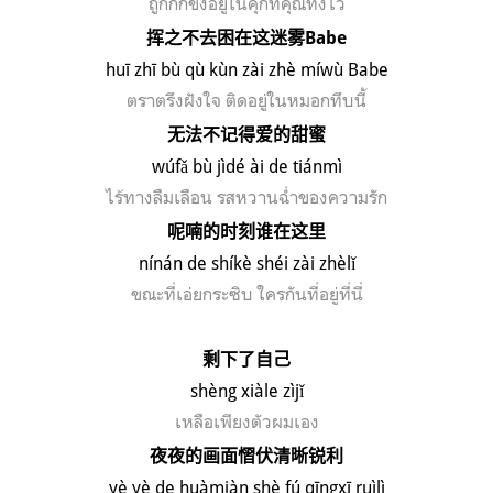
ถูกกักขังอยู่ในคุกที่คุณทิ้งไว้
挥之不去困在这迷雾
Babe
huī zhī bù qù kùn zài zhè míwù Babe
ตราตรึงฝังใจ
ติด
อยู่ในหมอกทึบนี้
无法不记得爱的甜蜜
w
ú
f
ǎ b
ù j
ìd
é
à
i de ti
ánm
ì
ไร้ทางลืมเลือน รสหวานฉ่ำของความรัก
呢喃的时刻谁在这里
n
í
n
án de sh
ík
è sh
éi z
ài zh
èl
ǐ
ขณะที่
เอ่ยกระซิบ ใคร
กันที่
อยู่ที่นี่
剩下了自己
sh
è
ng xi
àle z
ìj
ǐ
เหลือเพียงตัวผมเอง
夜夜的画面慴伏清晰锐利
yè yè de huàmiàn shè fú qīngxī ruìlì