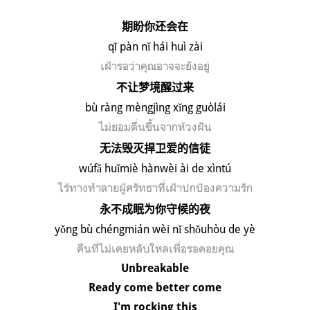
期盼你还会在
q
ī
p
àn n
ǐ h
ái hu
ì z
ài
เฝ้ารอว่าคุณอาจจะยังอยู่
不让梦境醒过来
b
ù
r
àng m
èngj
ìng x
ǐng gu
òl
ái
ไม่ยอมตื่นขึ้นจากห้วงฝัน
无法毁灭捍卫爱的信徒
w
ú
f
ǎ hu
ǐmi
è h
ànw
èi
ài de x
ìnt
ú
ไร้ทางทำลายผู้ศรัทธาที่เฝ้าปกป้องความรัก
永不成眠为你守候的夜
y
ǒ
ng b
ù ch
éngmi
án w
èi n
ǐ sh
ǒuh
òu de y
è
คืนที่ไม่เคยหลับใหลเพื่อ
รอคอย
คุณ
Unbreakable
Ready come better come
I'm rocking this