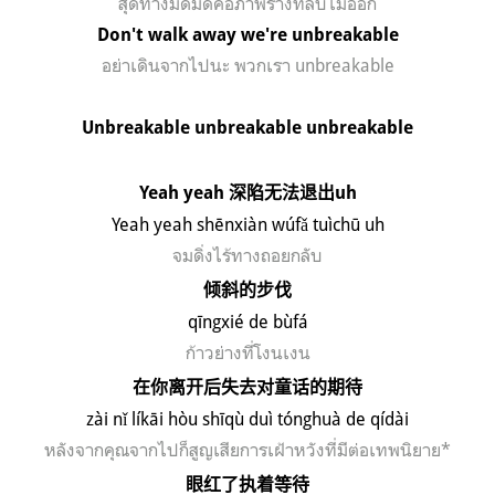
สุดทางมืดมิดคือภาพร่างที่ลบไม่ออก
Don't walk away we're unbreakable
อย่าเดินจากไปนะ พวกเรา
unbreakable
Unbreakable unbreakable unbreakable
Yeah yeah
深陷无法退出
uh
Yeah yeah sh
ē
nxi
à
n w
úf
ǎ tu
ìch
ū uh
จมดิ่งไร้ทางถอยกลับ
倾斜的步伐
qīngxié de bùfá
ก้าวย่างที่โงนเงน
在你离开后失去对童话的期待
z
à
i n
ǐ l
ík
āi h
òu sh
īq
ù du
ì t
ónghu
à de q
íd
ài
หลังจากคุณจากไปก็สูญเสียการเฝ้าหวังที่มีต่อเทพนิยาย
*
眼红了执着等待