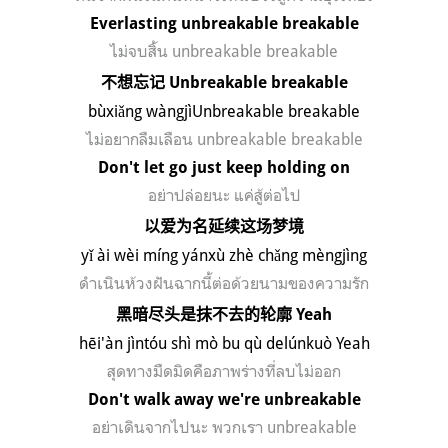
Everlasting unbreakable breakable
ไม่จบสิ้น
unbreakable breakable
不想忘记
Unbreakable breakable
b
ù
xi
ǎ
ng w
à
ngj
ì
Unbreakable breakable
ไม่อยากลืมเลือน
unbreakable breakable
Don't let go just keep holding on
อย่าปล่อยนะ แค่สู้ต่อไป
以爱为名延续这场梦境
y
ǐ
à
i w
è
i m
í
ng y
á
nx
ù
zh
è
ch
ǎ
ng m
è
ngj
ì
ng
ดำเนินห้วงฝันฉากนี้ต่อด้วยนามของความรัก
黑暗尽头是抹不去的轮廓
Yeah
hēi'àn jìntóu shì mò bu qù delúnkuò Yeah
สุดทางมืดมิดคือภาพร่างที่ลบไม่ออก
Don't walk away we're unbreakable
อย่าเดินจากไปนะ พวกเรา
unbreakable