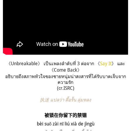
《Unbreakable》 เป็นเพลงลำดับที่ 3 ต่อจาก 《
Say It
》 และ
《Come Back》
อธิบายถึงสภาพหัวใจของชายหนุ่มน่าสงสารที่ได้รับบาดเจ็บจาก
ความรัก
(cr.ISRC)
执迷 แปลว่า ดื้อรั้น ลุ่มหลง
被锁在你留下的禁锢
b
è
i su
ǒ z
ài n
ǐ li
ú xi
à de j
ìng
ù