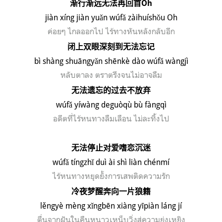
渐行渐远无法再回首
Oh
ji
à
n x
íng ji
àn yu
ǎn w
úf
ǎ z
àihu
ísh
ǒu Oh
ค่อยๆ ไกลออกไป ไร้ทางหันหลังกลับอีก
闭上双眼深刻到无法忘记
b
ì
sh
àng shu
āngy
ǎn sh
ēnk
è d
ào w
úf
ǎ w
àngj
ì
หลับตาลง ตราตรึงจนไม่อาจลืม
无法遗忘的过去不放弃
w
ú
f
ǎ y
íw
àng degu
ò
q
ù b
ù f
àngq
ì
อดีตที่
ไร้หนทางลืมเลือน ไม่ละทิ้งไป
无法停止对爱嗜恋沉迷
w
ú
f
ǎ
t
í
ngzh
ǐ
du
ì
à
i sh
ì
li
à
n ch
é
nm
í
ไร้หนทางหยุดยั้ง
การเสพติดความรัก
冷夜梦醒奔向一片狼籍
l
ě
ngy
è
m
è
ng x
ǐ
ngb
ē
n xi
à
ng y
ī
pi
à
n l
á
ng j
í
ตื่นจากฝันในคืนหนาวเหน็บวิ่งสู่ความยุ่งเหยิง