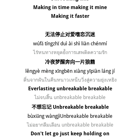
Making in time making it mine
Making it faster
无法停止对爱嗜恋沉迷
w
ú
f
ǎ
t
í
ngzh
ǐ
du
ì
à
i sh
ì
li
à
n ch
é
nm
í
ไร้หนทางหยุดยั้ง
การเสพติดความรัก
冷夜梦醒奔向一片狼籍
l
ě
ngy
è
m
è
ng x
ǐ
ngb
ē
n xi
à
ng y
ī
pi
à
n l
á
ng j
í
ตื่นจากฝันในคืนหนาวเหน็บวิ่งสู่ความยุ่งเหยิง
Everlasting unbreakable breakable
ไม่จบสิ้น
unbreakable breakable
不想忘记
Unbreakable breakable
b
ù
xi
ǎ
ng w
à
ngj
ì
Unbreakable breakable
ไม่อยากลืมเลือน
unbreakable breakable
Don't let go just keep holding on