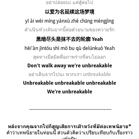
อย่าปล่อยนะ แค่สู้ต่อไป
以爱为名延续这场梦境
y
ǐ
à
i w
è
i m
í
ng y
á
nx
ù
zh
è
ch
ǎ
ng m
è
ngj
ì
ng
ดำเนินห้วงฝันฉากนี้ต่อด้วยนามของความรัก
黑暗尽头是抹不去的轮廓
Yeah
hēi'àn jìntóu shì mò bu qù delúnkuò Yeah
สุดทางมืดมิดคือภาพร่างที่ลบไม่ออก
Don't walk away we're unbreakable
อย่าเดินจากไปนะ พวกเรา
unbreakable
Unbreakable unbreakable unbreakable
We're unbreakable
-----------------------------------------------------
หลังจากคุณจากไปก็สูญเสียการเฝ้าหวังที่มีต่อเทพนิยาย
*
คำว่าเทพนิยายในท่อนนี้
ส่วนตัวคิดว่าเปรียบเทียบกับเรื่องราว
เพ้อฝัน