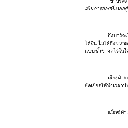
“ขาประจำ?” กลาย
เป็นการอ่อยที่เห่ยอยู
ถึงบาร์จะไม่ได้เส
ได้ยิน ไม่ได้ถึงขน
แบบ
นี้
เขาจดไว้ในใ
เสียงฝ่ายนั
ยัดเยียดให้ฟังเวลาบ
แม็กซ์ทำแค่ยั