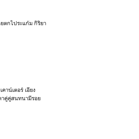
ตกไประแก้ม กิริยา
าน์เตอร์ เอียง
าคู่คู่สนทนามีรอย