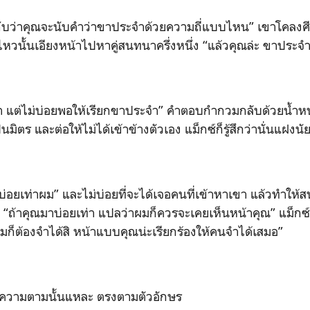
คุณจะนับคำว่าขาประจำด้วยความถี่แบบไหน” เขาโคลงศีรษะ
ไหวนั้นเอียงหน้าไปหาคู่สนทนาครึ่งหนึ่ง “แล้วคุณล่ะ ขาประจ
่อยพอให้เรียกขาประจำ” คำตอบกำกวมกลับด้วยน้ำหนัก
็นมิตร และต่อให้ไม่ได้เข้าข้างตัวเอง แม็กซ์ก็รู้สึกว่านั่นแฝงนั
าผม” และไม่บ่อยที่จะได้เจอคนที่เข้าหาเขา แล้วทำให้ส
 “ถ้าคุณมาบ่อยเท่า แปลว่าผมก็ควรจะเคยเห็นหน้าคุณ” แม็กซ์
มก็ต้องจำได้สิ หน้าแบบคุณน่ะเรียกร้องให้คนจำได้เสมอ”
มนั้นแหละ ตรงตามตัวอักษร