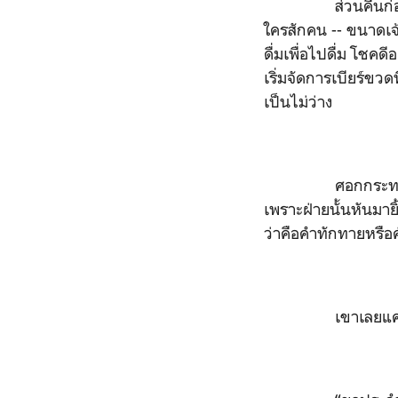
ส่วนคืนก่อนเข้าฤดู
ใครสักคน -- ขนาดเจ้
ดื่มเพื่อไปดื่ม โชคด
เริ่มจัดการเบียร์ขวด
เป็นไม่ว่าง
ศอกกระทบกันฉิวเฉี
เพราะฝ่ายนั้นหันมายิ
ว่าคือคำทักทายหรื
เขาเลยแค่ยักไหล่ -