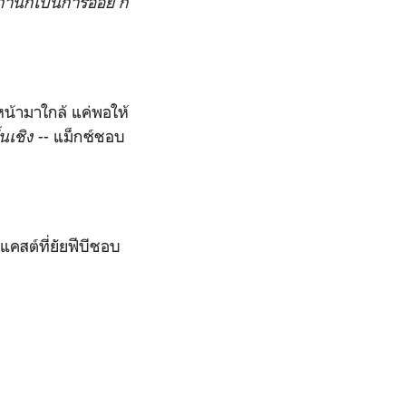
ถ้านี่ก็เป็นการอ่อย ก็
้ามาใกล้ แค่พอให้
้นเชิง
-- แม็กซ์ชอบ
แคสต์ที่ยัยฟีบีชอบ