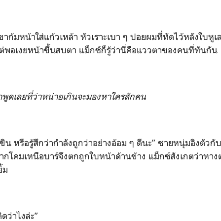
ใส่แก้วเหล้า หัวเราะเบา ๆ ปอยผมที่ทัดไว้หลังใบหูเลย
พอเงยหน้าขึ้นสบตา แม็กซ์ก็รู้ว่านี่คือแววตาของคนที่ทันกัน
ูดเลยที่ว่าหน่ายเกินจะมองหาใครสักคน
สึกว่ากำลังถูกว่าอย่างอ้อม ๆ ดีนะ” ชายหนุ่มอิงตัวกับเค
จากโคมเหนือบาร์จึงตกถูกใบหน้าด้านข้าง แม็กซ์สังเกตว่าหางต
ิ้ม
าไงล่ะ”