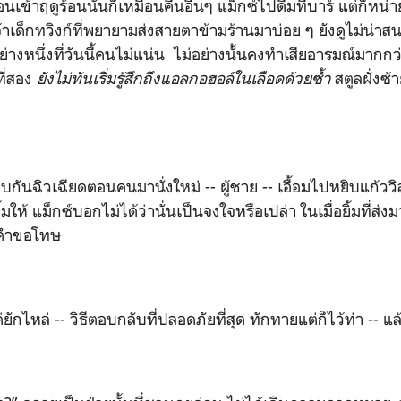
ร้อนนั่นก็เหมือนคืนอื่นๆ แม็กซ์ไปดื่มที่บาร์ แต่ก็หน่
าเด็กทวิงก์ที่พยายามส่งสายตาข้ามร้านมาบ่อย ๆ ยังดูไม่น่าสนเ
ีอย่างหนึ่งที่วันนี้คนไม่แน่น ไม่อย่างนั้นคงทำเสียอารมณ์มากกว
ที่สอง
ยังไม่ทันเริ่มรู้สึกถึงแอลกอฮอล์ในเลือดด้วยซ้ำ
สตูลฝั่งซ้
ยดตอนคนมานั่งใหม่ -- ผู้ชาย -- เอื้อมไปหยิบแก้ววิสกี้
้มให้ แม็กซ์บอกไม่ได้ว่านั่นเป็นจงใจหรือเปล่า ในเมื่อยิ้มที่ส
อคำขอโทษ
- วิธีตอบกลับที่ปลอดภัยที่สุด ทักทายแต่ก็ไว้ท่า -- แล้ว