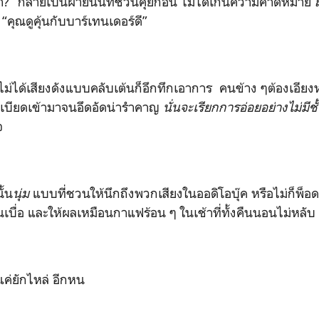
เป็นฝ่ายนั้นที่ชวนคุยก่อน ไม่ได้เกินความคาดหมาย
่
“คุณดูคุ้นกับบาร์เทนเดอร์ดี”
ียงดังแบบคลับเต้นก็อึกทึกเอาการ คนข้าง ๆต้องเอียงหน
าดเบียดเข้ามาจนอึดอัดน่ารำคาญ
นั่นจะเรียกการอ่อยอย่างไม่มีชั
จ
้น
นุ่ม
แบบที่ชวนให้นึกถึงพวกเสียงในออดิโอบุ๊ค หรือไม่ก็พ็อด
่นเบื่อ และให้ผลเหมือนกาแฟร้อน ๆ ในเช้าที่ทั้งคืนนอนไม่หลับ
กไหล่ อีกหน