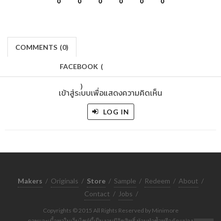
0
0
0
0
0
0
COMMENTS
(
0)
FACEBOOK
(
)
เข้าสู่ระบบเพื่อแสดงความคิดเห็น
LOG IN
Makers
/
Originals
/
Store
/
Sample
/
Redeem
/
About
/
Contact
/
Jobs
/
Copyrights © 2015 All Rights Reserved by Minimore
ภาพและเนื้อหาในเว็บไซต์นี้เป็นงานมีลิขสิทธิ์ ห้ามทำซ้ำหรือดัดแปลง